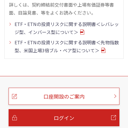
詳しくは、契約締結前交付書面や上場有価証券等書
面、目論見書、等をよくお読みください。
ETF・ETNの投資リスクに関する説明書＜レバレッ
ジ型、インバース型について＞
ETF・ETNの投資リスクに関する説明書＜先物指数
型、米国上場3倍ブル・ベア型について＞
こ
の
ペ
ー
口座開設のご案内
ジ
の
本
文
へ
ログイン