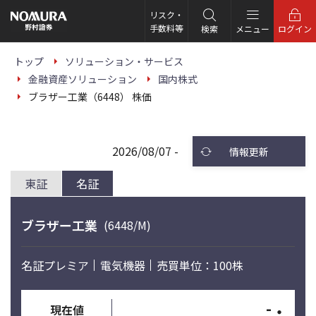
こ
の
リスク・
ペ
手数料等
検索
メニュー
ログイン
ー
ジ
の
トップ
ソリューション・サービス
本
金融資産ソリューション
国内株式
文
へ
ブラザー工業（6448） 株価
2026/08/07 -
情報更新
東証
名証
ブラザー工業
(6448/M)
名証プレミア
電気機器
売買単位：100株
-
・
現在値