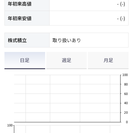
年初来高値
-
(-)
年初来安値
-
(-)
株式積立
取り扱いあり
日足
週足
月足
100
80
60
40
20
0
100