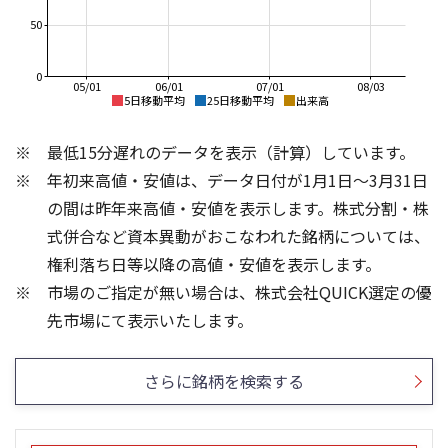
50
0
05/01
06/01
07/01
08/03
5日移動平均
25日移動平均
出来高
3,000
3,000
最低15分遅れのデータを表示（計算）しています。
2,800
2,990
年初来高値・安値は、データ日付が1月1日～3月31日
2,600
2,980
2,400
の間は昨年来高値・安値を表示します。株式分割・株
2,200
2,970
式併合など資本異動がおこなわれた銘柄については、
2,000
権利落ち日等以降の高値・安値を表示します。
2,960
1,800
市場のご指定が無い場合は、株式会社QUICK選定の優
2,950
1,600
600
200
先市場にて表示いたします。
150
400
100
200
さらに銘柄を検索する
50
0
0
25/04
21/01
25/06
22/01
25/08
25/10
23/01
25/12
24/01
26/02
25/01
26/04
26/06
26/01
26/08
5ヶ月移動平均
13週移動平均
25ヶ月移動平均
26週移動平均
出来高
出来高