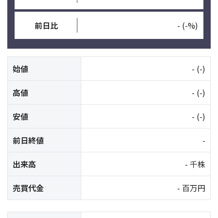
前日比
-
(-%)
始値
-
(-)
高値
-
(-)
安値
-
(-)
前日終値
-
出来高
- 千株
売買代金
- 百万円