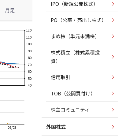
IPO（新規公開株式）
月足
PO（公募・売出し株式）
120
まめ株（単元未満株）
110
100
90
株式積立（株式累積投
80
資）
70
60
信用取引
50
40
TOB（公開買付け）
株主コミュニティ
外国株式
08/03