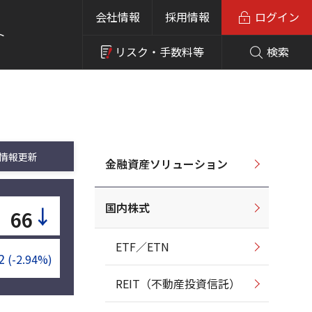
会社情報
採用情報
ログイン
ト
リスク・
手数料等
検索
情報更新
金融資産ソリューション
国内株式
↓
66
ETF／ETN
2
(-2.94%)
REIT（不動産投資信託）