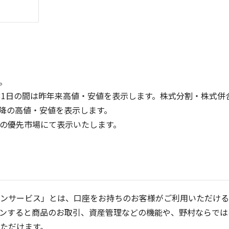
。
31日の間は昨年来高値・安値を表示します。株式分割・株式併
降の高値・安値を表示します。
8
8
定の優先市場にて表示いたします。
6
6
4
4
2
2
0
0
25/04
21/01
25/06
22/01
25/08
25/10
23/01
25/12
24/01
26/02
25/01
26/04
5ヶ月移動平均
13週移動平均
25ヶ月移動平均
26週移動平均
出来高(百万)
出来高(百万
ンサービス」とは、口座をお持ちのお客様がご利用いただける
ンすると商品のお取引、資産管理などの機能や、野村ならでは
ただけます。