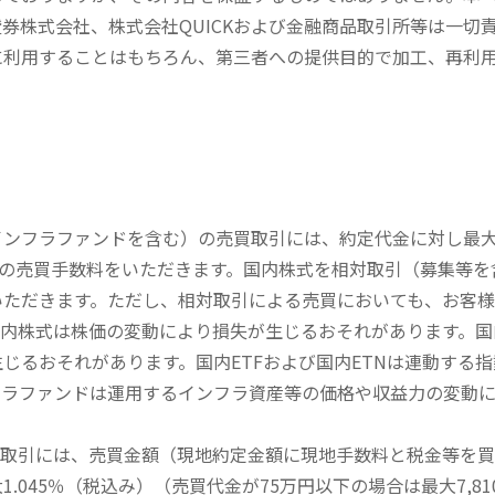
券株式会社、株式会社QUICKおよび金融商品取引所等は一切
に利用することはもちろん、第三者への提供目的で加工、再利
内インフラファンドを含む）の売買取引には、約定代金に対し最大1
））の売買手数料をいただきます。国内株式を相対取引（募集等
いただきます。ただし、相対取引による売買においても、お客
内株式は株価の変動により損失が生じるおそれがあります。国内
じるおそれがあります。国内ETFおよび国内ETNは連動する
フラファンドは運用するインフラ資産等の価格や収益力の変動
買取引には、売買金額（現地約定金額に現地手数料と税金等を
045％（税込み）（売買代金が75万円以下の場合は最大7,81