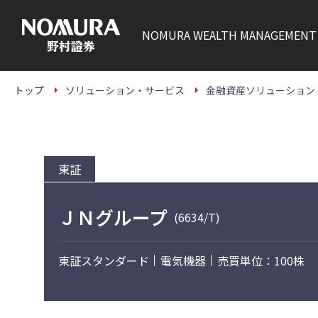
こ
の
ペ
NOMURA
WEALTH MANAGEMENT
ー
ジ
の
本
文
トップ
ソリューション・サービス
金融資産ソリューション
へ
東証
ＪＮグループ
(6634/T)
東証スタンダード
電気機器
売買単位：100株