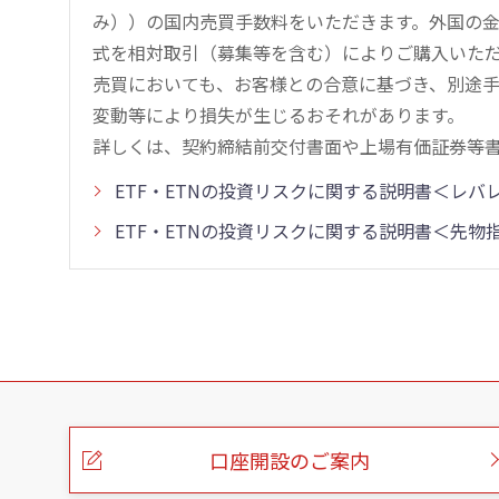
み））の国内売買手数料をいただきます。外国の
式を相対取引（募集等を含む）によりご購入いた
売買においても、お客様との合意に基づき、別途
変動等により損失が生じるおそれがあります。
詳しくは、契約締結前交付書面や上場有価証券等
ETF・ETNの投資リスクに関する説明書＜レ
ETF・ETNの投資リスクに関する説明書＜先
こ
の
ペ
ー
口座開設のご案内
ジ
の
本