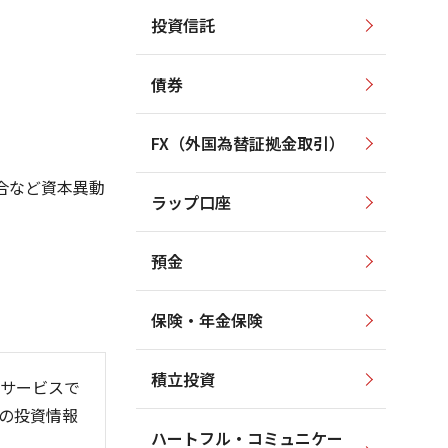
投資信託
250
300
250
200
債券
200
150
150
100
FX（外国為替証拠金取引）
100
50
50
合など資本異動
ラップ口座
0
0
預金
保険・年金保険
26/06
26/01
26/08
)
積立投資
サービスで
の投資情報
ハートフル・コミュニケー