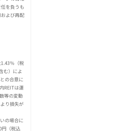
責任を負うも
用および再配
.43％（税
を含む）によ
様との合意に
REITは運
指数等の変動
により損失が
買いの場合に
0円（税込