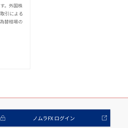
す。外国株
対取引による
為替相場の
ノムラFX ログイン