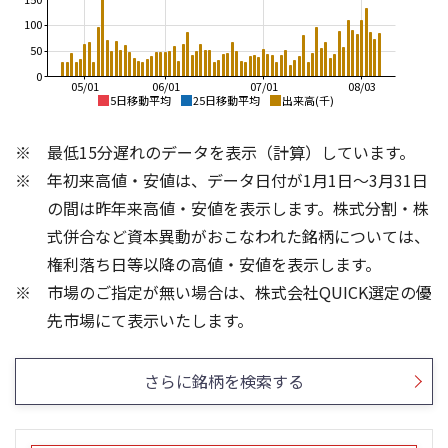
100
50
0
05/01
06/01
07/01
08/03
5日移動平均
25日移動平均
出来高(千)
4,000
4,500
最低15分遅れのデータを表示（計算）しています。
4,000
3,500
3,500
年初来高値・安値は、データ日付が1月1日～3月31日
3,000
3,000
の間は昨年来高値・安値を表示します。株式分割・株
2,500
2,500
式併合など資本異動がおこなわれた銘柄については、
2,000
1,500
権利落ち日等以降の高値・安値を表示します。
2,000
1,000
市場のご指定が無い場合は、株式会社QUICK選定の優
1,500
500
200
300
先市場にて表示いたします。
150
200
100
100
さらに銘柄を検索する
50
0
0
25/04
21/01
25/06
22/01
25/08
25/10
23/01
25/12
24/01
26/02
25/01
26/04
26/06
26/01
26/08
5ヶ月移動平均
13週移動平均
25ヶ月移動平均
26週移動平均
出来高(千)
出来高(千)