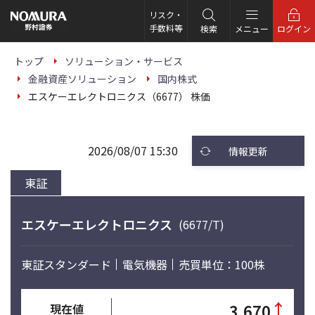
こ
の
リスク・
ペ
手数料等
検索
メニュー
ログイン
ー
ジ
の
トップ
ソリューション・サービス
本
金融資産ソリューション
国内株式
文
へ
エスケーエレクトロニクス（6677） 株価
2026/08/07 15:30
情報更新
東証
エスケーエレクトロニクス
(6677/T)
東証スタンダード
電気機器
売買単位：100株
↑
3,670
現在値