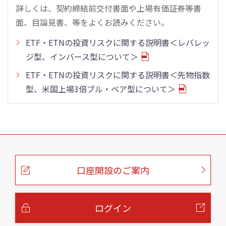
詳しくは、契約締結前交付書面や上場有価証券等書
面、目論見書、等をよくお読みください。
ETF・ETNの投資リスクに関する説明書＜レバレッ
ジ型、インバース型について＞
ETF・ETNの投資リスクに関する説明書＜先物指数
型、米国上場3倍ブル・ベア型について＞
こ
の
ペ
ー
口座開設のご案内
ジ
の
本
文
へ
ログイン