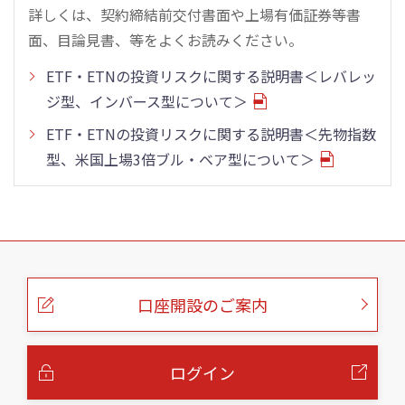
詳しくは、契約締結前交付書面や上場有価証券等書
面、目論見書、等をよくお読みください。
ETF・ETNの投資リスクに関する説明書＜レバレッ
ジ型、インバース型について＞
ETF・ETNの投資リスクに関する説明書＜先物指数
型、米国上場3倍ブル・ベア型について＞
こ
の
ペ
ー
口座開設のご案内
ジ
の
本
文
へ
ログイン