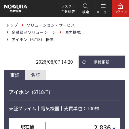
こ
の
リスク・
ペ
手数料等
検索
メニュー
ログイン
ー
ジ
の
トップ
ソリューション・サービス
本
金融資産ソリューション
国内株式
文
へ
アイホン（6718） 株価
2026/08/07 14:20
情報更新
東証
名証
アイホン
(6718/T)
東証プライム
電気機器
売買単位：100株
↓
2,836
現在値