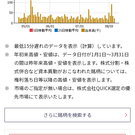
100
50
0
05/01
06/01
07/01
08/03
5日移動平均
25日移動平均
出来高(千)
3,200
3,500
最低15分遅れのデータを表示（計算）しています。
3,000
3,000
年初来高値・安値は、データ日付が1月1日～3月31日
2,800
2,500
の間は昨年来高値・安値を表示します。株式分割・株
2,600
2,000
式併合など資本異動がおこなわれた銘柄については、
2,400
権利落ち日等以降の高値・安値を表示します。
1,500
2,200
市場のご指定が無い場合は、株式会社QUICK選定の優
2,000
1,000
100
200
先市場にて表示いたします。
150
100
50
さらに銘柄を検索する
50
0
0
25/04
21/01
25/06
22/01
25/08
25/10
23/01
25/12
24/01
26/02
25/01
26/04
26/06
26/01
26/08
5ヶ月移動平均
13週移動平均
25ヶ月移動平均
26週移動平均
出来高(千)
出来高(千)