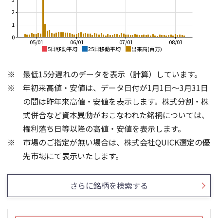
2
1
0
05/01
06/01
07/01
08/03
5日移動平均
25日移動平均
出来高(百万)
2,600
3,000
最低15分遅れのデータを表示（計算）しています。
2,400
2,500
年初来高値・安値は、データ日付が1月1日～3月31日
2,200
2,000
の間は昨年来高値・安値を表示します。株式分割・株
2,000
1,500
式併合など資本異動がおこなわれた銘柄については、
権利落ち日等以降の高値・安値を表示します。
1,800
1,000
市場のご指定が無い場合は、株式会社QUICK選定の優
1,600
500
1,500
600
先市場にて表示いたします。
1,000
400
200
500
さらに銘柄を検索する
0
0
25/04
21/01
25/06
22/01
25/08
23/01
25/10
25/12
24/01
26/02
25/01
26/04
26/06
26/01
26/08
5ヶ月移動平均
13週移動平均
25ヶ月移動平均
26週移動平均
出来高(千)
出来高(千)