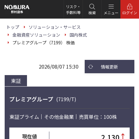
こ
の
リスク・
ペ
手数料等
検索
メニュー
ログイン
ー
ジ
の
トップ
ソリューション・サービス
本
金融資産ソリューション
国内株式
文
へ
プレミアグループ（7199） 株価
2026/08/07 15:30
情報更新
東証
プレミアグループ
(7199/T)
東証プライム
その他金融業
売買単位：100株
↑
2,130
現在値