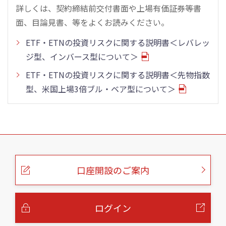
詳しくは、契約締結前交付書面や上場有価証券等書
面、目論見書、等をよくお読みください。
ETF・ETNの投資リスクに関する説明書＜レバレッ
ジ型、インバース型について＞
ETF・ETNの投資リスクに関する説明書＜先物指数
型、米国上場3倍ブル・ベア型について＞
こ
の
ペ
ー
口座開設のご案内
ジ
の
本
文
へ
ログイン