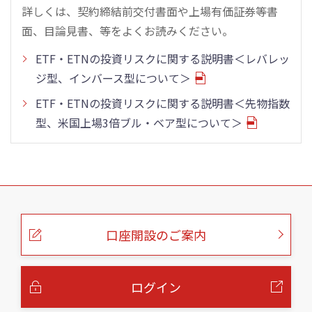
詳しくは、契約締結前交付書面や上場有価証券等書
面、目論見書、等をよくお読みください。
ETF・ETNの投資リスクに関する説明書＜レバレッ
ジ型、インバース型について＞
ETF・ETNの投資リスクに関する説明書＜先物指数
型、米国上場3倍ブル・ベア型について＞
こ
の
ペ
ー
口座開設のご案内
ジ
の
本
文
へ
ログイン