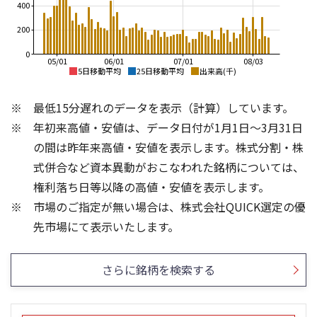
400
200
0
05/01
06/01
07/01
08/03
5日移動平均
25日移動平均
出来高(千)
3,000
3,000
最低15分遅れのデータを表示（計算）しています。
2,500
2,500
年初来高値・安値は、データ日付が1月1日～3月31日
2,000
の間は昨年来高値・安値を表示します。株式分割・株
2,000
1,500
式併合など資本異動がおこなわれた銘柄については、
1,500
権利落ち日等以降の高値・安値を表示します。
1,000
市場のご指定が無い場合は、株式会社QUICK選定の優
1,000
500
600
600
先市場にて表示いたします。
400
400
200
200
さらに銘柄を検索する
0
0
25/04
21/01
25/06
22/01
25/08
25/10
23/01
25/12
24/01
26/02
25/01
26/04
26/06
26/01
26/08
5ヶ月移動平均
13週移動平均
25ヶ月移動平均
26週移動平均
出来高(千)
出来高(千)