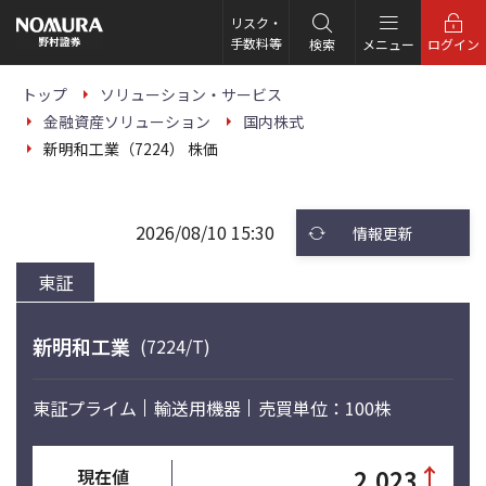
こ
の
リスク・
ペ
手数料等
検索
メニュー
ログイン
ー
ジ
の
トップ
ソリューション・サービス
本
金融資産ソリューション
国内株式
文
へ
新明和工業（7224） 株価
2026/08/10 15:30
情報更新
東証
新明和工業
(7224/T)
東証プライム
輸送用機器
売買単位：100株
↑
2,023
現在値