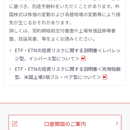
に基づき、別途手数料をいただくことがあります。外
国株式は株価の変動および為替相場の変動等により損
失が生じるおそれがあります。
詳しくは、契約締結前交付書面や上場有価証券等書
面、目論見書、等をよくお読みください。
ETF・ETNの投資リスクに関する説明書＜レバレッ
ジ型、インバース型について＞
ETF・ETNの投資リスクに関する説明書＜先物指数
型、米国上場3倍ブル・ベア型について＞
こ
の
ペ
ー
口座開設のご案内
ジ
の