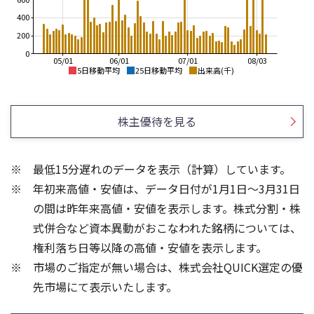
400
200
0
05/01
06/01
07/01
08/03
5日移動平均
25日移動平均
出来高(千)
2,500
2,500
2,000
株主優待を見る
2,000
1,500
1,500
1,000
最低15分遅れのデータを表示（計算）しています。
1,000
500
年初来高値・安値は、データ日付が1月1日～3月31日
500
0
の間は昨年来高値・安値を表示します。株式分割・株
20
6
式併合など資本異動がおこなわれた銘柄については、
15
4
権利落ち日等以降の高値・安値を表示します。
10
2
市場のご指定が無い場合は、株式会社QUICK選定の優
5
先市場にて表示いたします。
0
0
25/04
21/01
25/06
22/01
25/08
23/01
25/10
25/12
24/01
26/02
25/01
26/04
26/06
26/01
26/08
5ヶ月移動平均
13週移動平均
25ヶ月移動平均
26週移動平均
出来高(百万)
出来高(百万)