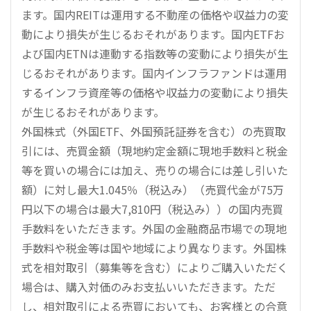
ます。国内REITは運用する不動産の価格や収益力の変
動により損失が生じるおそれがあります。国内ETFお
よび国内ETNは連動する指数等の変動により損失が生
じるおそれがあります。国内インフラファンドは運用
するインフラ資産等の価格や収益力の変動により損失
が生じるおそれがあります。
外国株式（外国ETF、外国預託証券を含む）の売買取
引には、売買金額（現地約定金額に現地手数料と税金
等を買いの場合には加え、売りの場合には差し引いた
額）に対し最大1.045％（税込み）（売買代金が75万
円以下の場合は最大7,810円（税込み））の国内売買
手数料をいただきます。外国の金融商品市場での現地
手数料や税金等は国や地域により異なります。外国株
式を相対取引（募集等を含む）によりご購入いただく
場合は、購入対価のみお支払いいただきます。ただ
し、相対取引による売買においても、お客様との合意