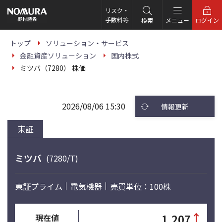
こ
の
リスク・
ペ
手数料等
検索
メニュー
ログイン
ー
ジ
の
トップ
ソリューション・サービス
本
金融資産ソリューション
国内株式
文
へ
ミツバ（7280） 株価
2026/08/06 15:30
情報更新
東証
ミツバ
(7280/T)
東証プライム
電気機器
売買単位：100株
↑
1,207
現在値