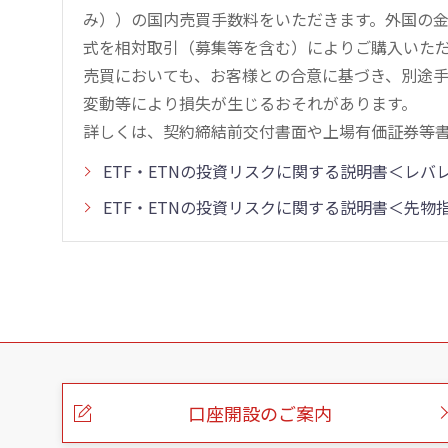
み））の国内売買手数料をいただきます。外国の
式を相対取引（募集等を含む）によりご購入いた
売買においても、お客様との合意に基づき、別途
変動等により損失が生じるおそれがあります。
詳しくは、契約締結前交付書面や上場有価証券等
ETF・ETNの投資リスクに関する説明書＜レ
ETF・ETNの投資リスクに関する説明書＜先
こ
の
ペ
ー
口座開設のご案内
ジ
の
本