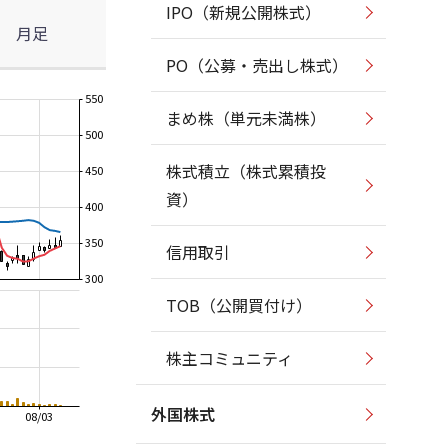
IPO（新規公開株式）
月足
PO（公募・売出し株式）
550
まめ株（単元未満株）
500
株式積立（株式累積投
450
資）
400
350
信用取引
300
TOB（公開買付け）
株主コミュニティ
外国株式
08/03