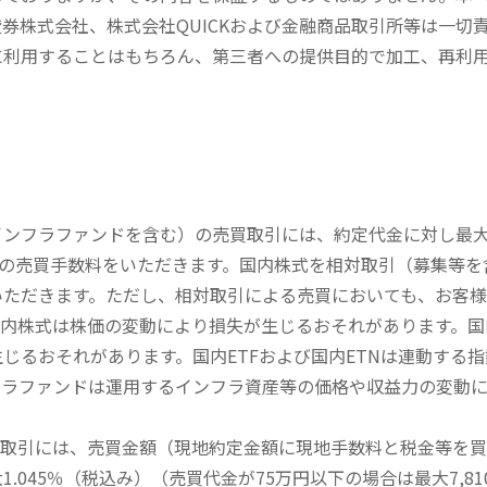
券株式会社、株式会社QUICKおよび金融商品取引所等は一切
に利用することはもちろん、第三者への提供目的で加工、再利
内インフラファンドを含む）の売買取引には、約定代金に対し最大1
））の売買手数料をいただきます。国内株式を相対取引（募集等
いただきます。ただし、相対取引による売買においても、お客
内株式は株価の変動により損失が生じるおそれがあります。国内
じるおそれがあります。国内ETFおよび国内ETNは連動する
フラファンドは運用するインフラ資産等の価格や収益力の変動
買取引には、売買金額（現地約定金額に現地手数料と税金等を
045％（税込み）（売買代金が75万円以下の場合は最大7,81