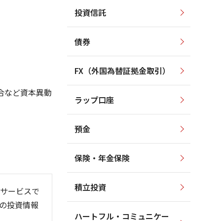
投資信託
1,200
2,000
1,000
1,500
債券
800
1,000
600
FX（外国為替証拠金取引）
500
400
合など資本異動
ラップ口座
200
0
預金
保険・年金保険
6/06
26/01
26/08
)
積立投資
サービスで
の投資情報
ハートフル・コミュニケー