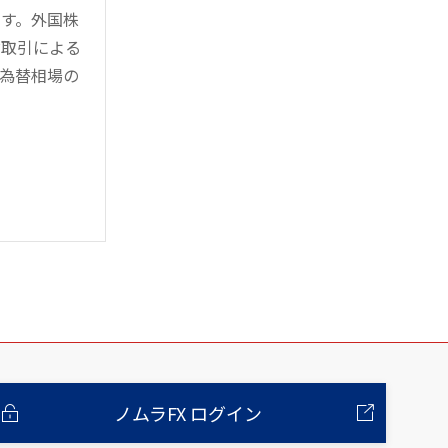
す。外国株
対取引による
為替相場の
ノムラFX ログイン