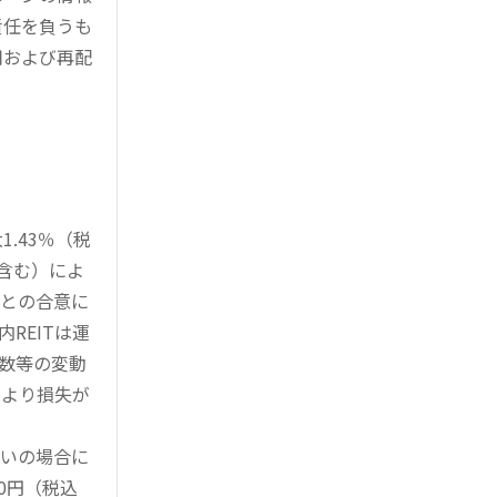
責任を負うも
用および再配
.43％（税
を含む）によ
様との合意に
REITは運
指数等の変動
により損失が
買いの場合に
0円（税込