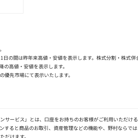
。
31日の間は昨年来高値・安値を表示します。株式分割・株式併
降の高値・安値を表示します。
1,500
1,500
定の優先市場にて表示いたします。
1,000
1,000
500
500
0
0
25/04
21/01
25/06
22/01
25/08
25/10
23/01
25/12
24/01
26/02
25/01
26/04
2
5ヶ月移動平均
13週移動平均
25ヶ月移動平均
26週移動平均
出来高(千)
出来高(千
ンサービス」とは、口座をお持ちのお客様がご利用いただける
ンすると商品のお取引、資産管理などの機能や、野村ならでは
ただけます。