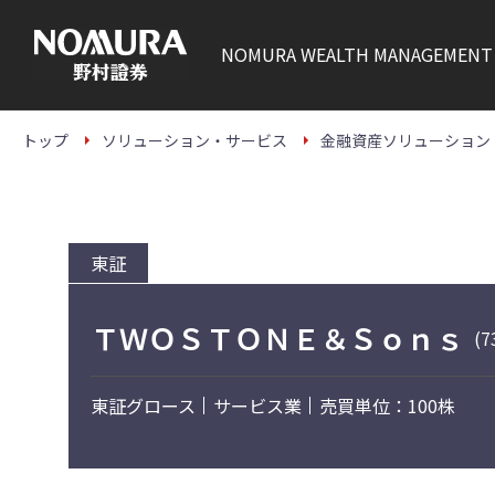
こ
の
ペ
NOMURA
WEALTH MANAGEMENT
ー
ジ
の
本
文
トップ
ソリューション・サービス
金融資産ソリューション
へ
東証
ＴＷＯＳＴＯＮＥ＆Ｓｏｎｓ
(7
東証グロース
サービス業
売買単位：100株