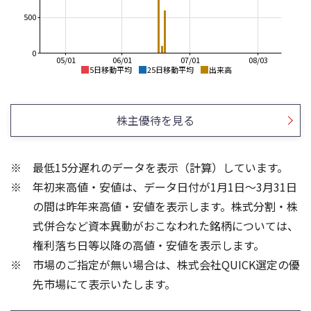
500
0
05/01
06/01
07/01
08/03
5日移動平均
25日移動平均
出来高
1,000
700
650
900
株主優待を見る
600
800
550
700
500
600
最低15分遅れのデータを表示（計算）しています。
450
500
年初来高値・安値は、データ日付が1月1日～3月31日
400
400
350
300
の間は昨年来高値・安値を表示します。株式分割・株
400
300
式併合など資本異動がおこなわれた銘柄については、
300
200
権利落ち日等以降の高値・安値を表示します。
200
100
市場のご指定が無い場合は、株式会社QUICK選定の優
100
先市場にて表示いたします。
0
0
25/04
21/01
25/06
22/01
25/08
23/01
25/10
25/12
24/01
26/02
25/01
26/04
26/06
26/01
26/08
5ヶ月移動平均
13週移動平均
25ヶ月移動平均
26週移動平均
出来高
出来高