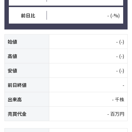
前日比
-
(-%)
始値
-
(-)
高値
-
(-)
安値
-
(-)
前日終値
-
出来高
- 千株
売買代金
- 百万円