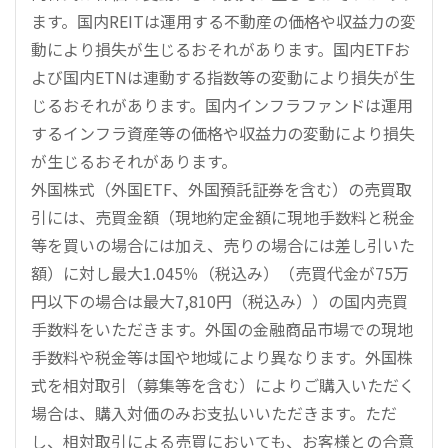
ます。国内REITは運用する不動産の価格や収益力の変
動により損失が生じるおそれがあります。国内ETFお
よび国内ETNは連動する指数等の変動により損失が生
じるおそれがあります。国内インフラファンドは運用
するインフラ資産等の価格や収益力の変動により損失
が生じるおそれがあります。
外国株式（外国ETF、外国預託証券を含む）の売買取
引には、売買金額（現地約定金額に現地手数料と税金
等を買いの場合には加え、売りの場合には差し引いた
額）に対し最大1.045％（税込み）（売買代金が75万
円以下の場合は最大7,810円（税込み））の国内売買
手数料をいただきます。外国の金融商品市場での現地
手数料や税金等は国や地域により異なります。外国株
式を相対取引（募集等を含む）によりご購入いただく
場合は、購入対価のみお支払いいただきます。ただ
し、相対取引による売買においても、お客様との合意