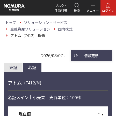
こ
の
リスク・
ペ
手数料等
検索
メニュー
ログイン
ー
ジ
の
トップ
ソリューション・サービス
本
金融資産ソリューション
国内株式
文
へ
アトム（7412） 株価
2026/08/07 -
情報更新
東証
名証
アトム
(7412/M)
名証メイン
小売業
売買単位：100株
-
・
現在値