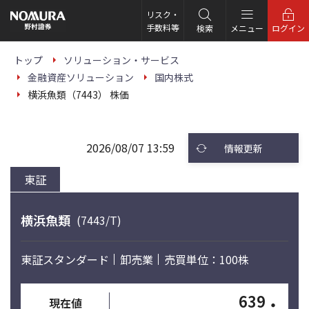
こ
の
リスク・
ペ
手数料等
検索
メニュー
ログイン
ー
ジ
の
トップ
ソリューション・サービス
本
金融資産ソリューション
国内株式
文
へ
横浜魚類（7443） 株価
2026/08/07 13:59
情報更新
東証
横浜魚類
(7443/T)
東証スタンダード
卸売業
売買単位：100株
639
・
現在値