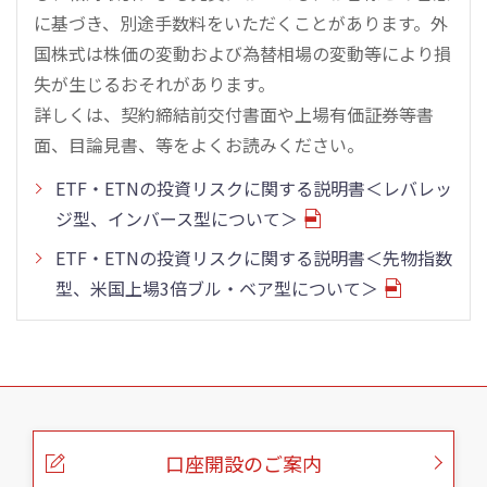
に基づき、別途手数料をいただくことがあります。外
国株式は株価の変動および為替相場の変動等により損
失が生じるおそれがあります。
詳しくは、契約締結前交付書面や上場有価証券等書
面、目論見書、等をよくお読みください。
ETF・ETNの投資リスクに関する説明書＜レバレッ
ジ型、インバース型について＞
ETF・ETNの投資リスクに関する説明書＜先物指数
型、米国上場3倍ブル・ベア型について＞
こ
の
ペ
ー
口座開設のご案内
ジ
の