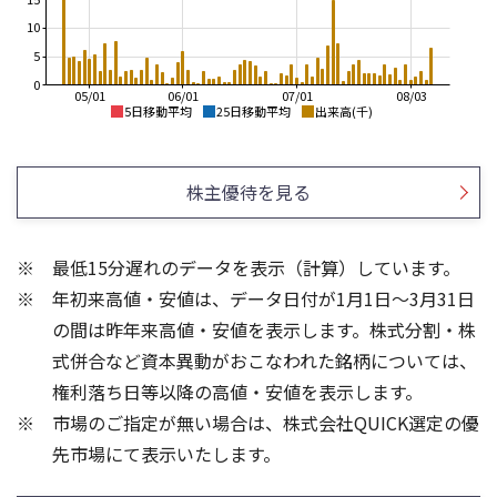
10
5
0
05/01
06/01
07/01
08/03
5日移動平均
25日移動平均
出来高(千)
750
750
700
株主優待を見る
700
650
650
600
最低15分遅れのデータを表示（計算）しています。
600
550
年初来高値・安値は、データ日付が1月1日～3月31日
550
500
の間は昨年来高値・安値を表示します。株式分割・株
60
30
式併合など資本異動がおこなわれた銘柄については、
40
20
権利落ち日等以降の高値・安値を表示します。
20
10
市場のご指定が無い場合は、株式会社QUICK選定の優
先市場にて表示いたします。
0
0
25/04
21/01
25/06
22/01
25/08
25/10
23/01
25/12
24/01
26/02
25/01
26/04
26/06
26/01
26/08
5ヶ月移動平均
13週移動平均
25ヶ月移動平均
26週移動平均
出来高(千)
出来高(千)