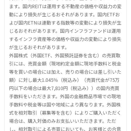
ます。国内REITは運用する不動産の価格や収益力の変
動により損失が生じるおそれがあります。国内ETFお
よび国内ETNは連動する指数等の変動により損失が生
じるおそれがあります。国内インフラファンドは運用
するインフラ資産等の価格や収益力の変動により損失
が生じるおそれがあります。
外国株式（外国ETF、外国預託証券を含む）の売買取
引には、売買金額（現地約定金額に現地手数料と税金
等を買いの場合には加え、売りの場合には差し引いた
額）に対し最大1.045％（税込み）（売買代金が75万
円以下の場合は最大7,810円（税込み））の国内売買
手数料をいただきます。外国の金融商品市場での現地
手数料や税金等は国や地域により異なります。外国株
式を相対取引（募集等を含む）によりご購入いただく
場合は、購入対価のみお支払いいただきます。ただ
し、相対取引による売買においても、お客様との合意