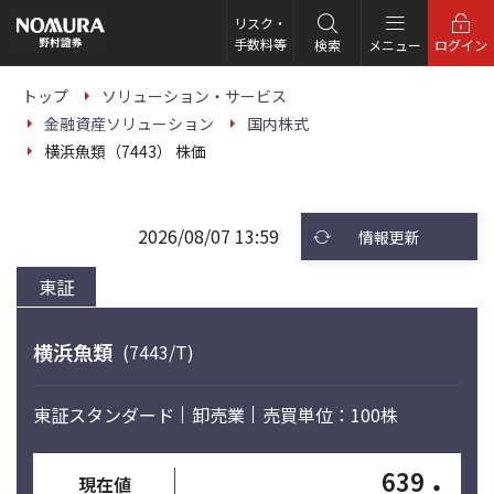
こ
の
リスク・
ペ
手数料等
検索
メニュー
ログイン
ー
ジ
の
トップ
ソリューション・サービス
本
金融資産ソリューション
国内株式
文
へ
横浜魚類（7443） 株価
2026/08/07 13:59
情報更新
東証
横浜魚類
(7443/T)
東証スタンダード
卸売業
売買単位：100株
639
・
現在値