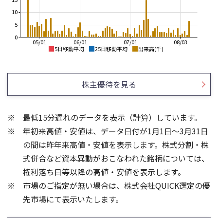
10
5
0
05/01
06/01
07/01
08/03
5日移動平均
25日移動平均
出来高(千)
750
750
700
株主優待を見る
700
650
650
600
最低15分遅れのデータを表示（計算）しています。
600
550
年初来高値・安値は、データ日付が1月1日～3月31日
550
500
の間は昨年来高値・安値を表示します。株式分割・株
60
30
式併合など資本異動がおこなわれた銘柄については、
40
20
権利落ち日等以降の高値・安値を表示します。
20
10
市場のご指定が無い場合は、株式会社QUICK選定の優
先市場にて表示いたします。
0
0
25/04
21/01
25/06
22/01
25/08
25/10
23/01
25/12
24/01
26/02
25/01
26/04
26/06
26/01
26/08
5ヶ月移動平均
13週移動平均
25ヶ月移動平均
26週移動平均
出来高(千)
出来高(千)