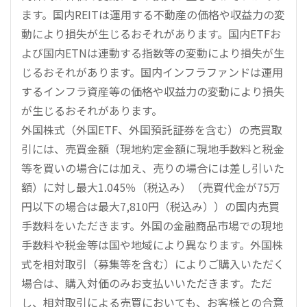
ます。国内REITは運用する不動産の価格や収益力の変
動により損失が生じるおそれがあります。国内ETFお
よび国内ETNは連動する指数等の変動により損失が生
じるおそれがあります。国内インフラファンドは運用
するインフラ資産等の価格や収益力の変動により損失
が生じるおそれがあります。
外国株式（外国ETF、外国預託証券を含む）の売買取
引には、売買金額（現地約定金額に現地手数料と税金
等を買いの場合には加え、売りの場合には差し引いた
額）に対し最大1.045％（税込み）（売買代金が75万
円以下の場合は最大7,810円（税込み））の国内売買
手数料をいただきます。外国の金融商品市場での現地
手数料や税金等は国や地域により異なります。外国株
式を相対取引（募集等を含む）によりご購入いただく
場合は、購入対価のみお支払いいただきます。ただ
し、相対取引による売買においても、お客様との合意