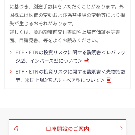
に基づき、別途手数料をいただくことがあります。外
国株式は株価の変動および為替相場の変動等により損
失が生じるおそれがあります。
詳しくは、契約締結前交付書面や上場有価証券等書
面、目論見書、等をよくお読みください。
ETF・ETNの投資リスクに関する説明書＜レバレッ
ジ型、インバース型について＞
ETF・ETNの投資リスクに関する説明書＜先物指数
型、米国上場3倍ブル・ベア型について＞
こ
の
ペ
ー
口座開設のご案内
ジ
の