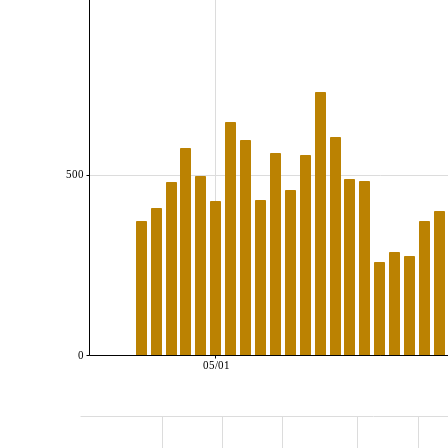
500
0
05/01