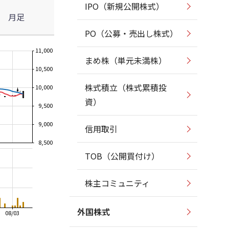
IPO（新規公開株式）
月足
PO（公募・売出し株式）
11,000
まめ株（単元未満株）
10,500
株式積立（株式累積投
10,000
資）
9,500
9,000
信用取引
8,500
TOB（公開買付け）
株主コミュニティ
外国株式
08/03