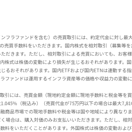
内インフラファンドを含む）の売買取引には、約定代金に対し最大1
））の売買手数料をいただきます。国内株式を相対取引（募集等
いただきます。ただし、相対取引による売買においても、お客
内株式は株価の変動により損失が生じるおそれがあります。国内
じるおそれがあります。国内ETFおよび国内ETNは連動する
フラファンドは運用するインフラ資産等の価格や収益力の変動
買取引には、売買金額（現地約定金額に現地手数料と税金等を
045％（税込み）（売買代金が75万円以下の場合は最大7,81
金融商品市場での現地手数料や税金等は国や地域により異なりま
だく場合は、購入対価のみお支払いいただきます。ただし、相
手数料をいただくことがあります。外国株式は株価の変動および