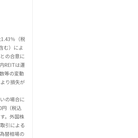
.43％（税
を含む）によ
様との合意に
REITは運
指数等の変動
により損失が
買いの場合に
0円（税込
す。外国株
対取引による
為替相場の