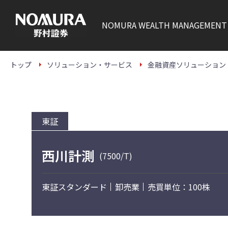
こ
の
ペ
NOMURA
WEALTH MANAGEMENT
ー
ジ
の
本
文
トップ
ソリューション・サービス
金融資産ソリューション
へ
東証
西川計測
(7500/T)
東証スタンダード
卸売業
売買単位：100株