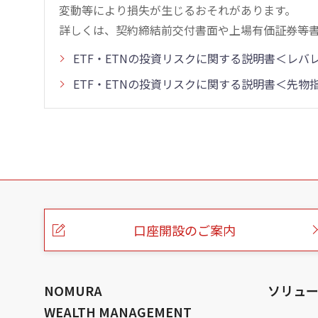
変動等により損失が生じるおそれがあります。
詳しくは、契約締結前交付書面や上場有価証券等
ETF・ETNの投資リスクに関する説明書＜レ
ETF・ETNの投資リスクに関する説明書＜先
こ
の
ペ
ー
口座開設のご案内
ジ
の
本
文
へ
NOMURA
ソリュ
WEALTH MANAGEMENT