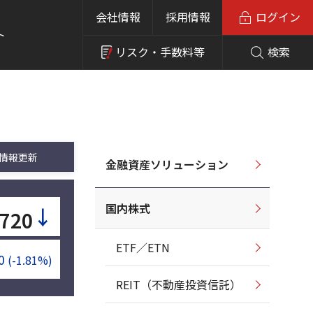
会社情報
採用情報
ログイン
ト
リスク・
手数料等
検索
情報更新
金融資産ソリューション
国内株式
↓
,720
ETF／ETN
0
(-1.81%)
REIT（不動産投資信託）