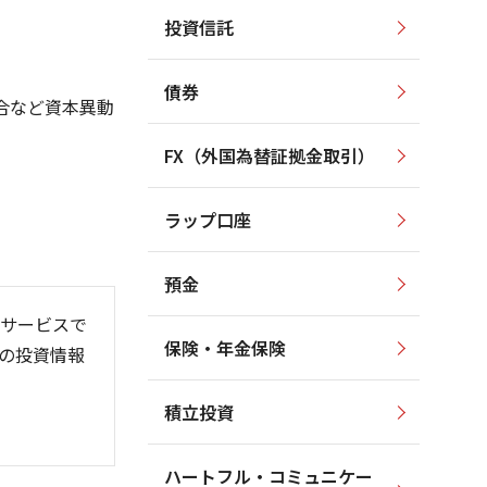
投資信託
14,000
14,000
13,000
12,000
12,000
債券
10,000
合など資本異動
11,000
8,000
10,000
FX（外国為替証拠金取引）
6,000
9,000
4,000
8,000
ラップ口座
7,000
2,000
預金
サービスで
保険・年金保険
の投資情報
/06
26/01
26/08
積立投資
ハートフル・コミュニケー