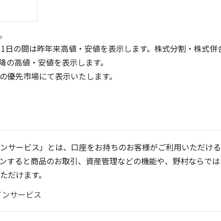
。
31日の間は昨年来高値・安値を表示します。株式分割・株式併
降の高値・安値を表示します。
定の優先市場にて表示いたします。
4
2,000
3
1,500
2
1,000
ンサービス」とは、口座をお持ちのお客様がご利用いただける
1
500
ンすると商品のお取引、資産管理などの機能や、野村ならでは
0
0
25/04
21/01
25/06
25/08
22/01
25/10
23/01
25/12
24/01
26/02
25/01
26/04
26
ただけます。
13週移動平均
5ヶ月移動平均
26週移動平均
25ヶ月移動平均
出来高(千)
出来高
インサービス