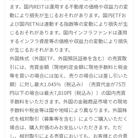
ます。国内REITは運用する不動産の価格や収益力の変
動により損失が生じるおそれがあります。国内ETFお
よび国内ETNは連動する指数等の変動により損失が生
じるおそれがあります。国内インフラファンドは運用
するインフラ資産等の価格や収益力の変動により損失
が生じるおそれがあります。
外国株式（外国ETF、外国預託証券を含む）の売買取
引には、売買金額（現地約定金額に現地手数料と税金
等を買いの場合には加え、売りの場合には差し引いた
額）に対し最大1.045％（税込み）（売買代金が75万
円以下の場合は最大7,810円（税込み））の国内売買
手数料をいただきます。外国の金融商品市場での現地
手数料や税金等は国や地域により異なります。外国株
式を相対取引（募集等を含む）によりご購入いただく
場合は、購入対価のみお支払いいただきます。ただ
し、相対取引による売買においても、お客様との合意