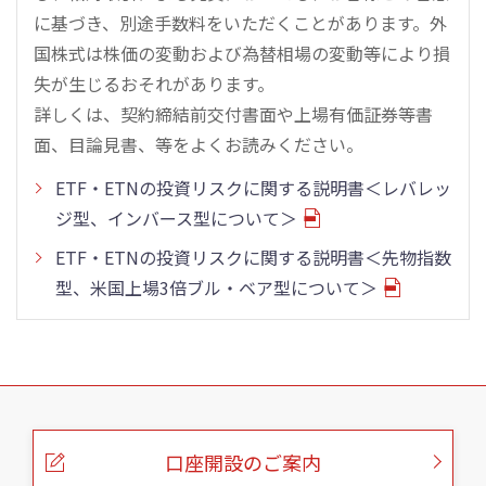
に基づき、別途手数料をいただくことがあります。外
国株式は株価の変動および為替相場の変動等により損
失が生じるおそれがあります。
詳しくは、契約締結前交付書面や上場有価証券等書
面、目論見書、等をよくお読みください。
ETF・ETNの投資リスクに関する説明書＜レバレッ
ジ型、インバース型について＞
ETF・ETNの投資リスクに関する説明書＜先物指数
型、米国上場3倍ブル・ベア型について＞
こ
の
ペ
ー
口座開設のご案内
ジ
の