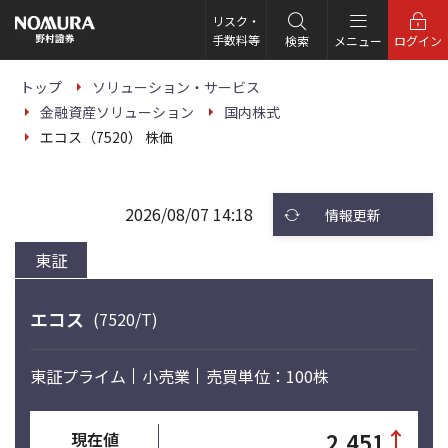
こ
の
リスク・
ペ
手数料等
検索
メニュー
ログイン
ー
ジ
の
トップ
ソリューション・サービス
本
金融資産ソリューション
国内株式
文
へ
エコス（7520） 株価
2026/08/07 14:18
情報更新
東証
エコス
(7520/T)
東証プライム
小売業
売買単位：100株
↑
2,451
現在値