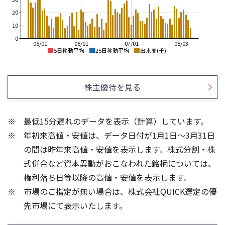
20
10
0
05/01
06/01
07/01
08/03
5日移動平均
25日移動平均
出来高(千)
3,400
3,500
3,200
株主優待を見る
3,000
3,000
2,800
2,600
2,500
2,400
最低15分遅れのデータを表示（計算）しています。
2,200
2,000
年初来高値・安値は、データ日付が1月1日～3月31日
2,000
1,800
1,500
の間は昨年来高値・安値を表示します。株式分割・株
80
80
式併合など資本異動がおこなわれた銘柄については、
60
60
権利落ち日等以降の高値・安値を表示します。
40
40
市場のご指定が無い場合は、株式会社QUICK選定の優
20
20
先市場にて表示いたします。
0
0
25/04
21/01
25/06
22/01
25/08
25/10
23/01
25/12
24/01
26/02
25/01
26/04
26/06
26/01
26/08
5ヶ月移動平均
13週移動平均
25ヶ月移動平均
26週移動平均
出来高(千)
出来高(千)