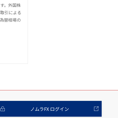
す。外国株
対取引による
為替相場の
ノムラFX ログイン