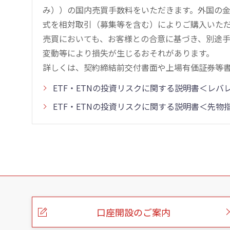
み））の国内売買手数料をいただきます。外国の
式を相対取引（募集等を含む）によりご購入いた
売買においても、お客様との合意に基づき、別途
変動等により損失が生じるおそれがあります。
詳しくは、契約締結前交付書面や上場有価証券等
ETF・ETNの投資リスクに関する説明書＜レ
ETF・ETNの投資リスクに関する説明書＜先
こ
の
ペ
ー
口座開設のご案内
ジ
の
本