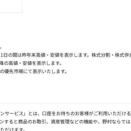
。
31日の間は昨年来高値・安値を表示します。株式分割・株式併
降の高値・安値を表示します。
6
10
定の優先市場にて表示いたします。
4
5
2
0
0
25/04
21/01
25/06
22/01
25/08
25/10
23/01
25/12
24/01
26/02
25/01
26/04
5ヶ月移動平均
13週移動平均
26週移動平均
25ヶ月移動平均
出来高(百万)
出来高(百万
ンサービス」とは、口座をお持ちのお客様がご利用いただける
ンすると商品のお取引、資産管理などの機能や、野村ならでは
ただけます。