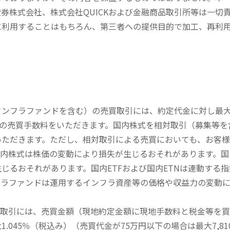
券株式会社、株式会社QUICKおよび金融商品取引所等は一切
に利用することはもちろん、第三者への提供目的で加工、再利
内インフラファンドを含む）の売買取引には、約定代金に対し最大1
））の売買手数料をいただきます。国内株式を相対取引（募集等
いただきます。ただし、相対取引による売買においても、お客
内株式は株価の変動により損失が生じるおそれがあります。国内
じるおそれがあります。国内ETFおよび国内ETNは連動する
フラファンドは運用するインフラ資産等の価格や収益力の変動
買取引には、売買金額（現地約定金額に現地手数料と税金等を
045％（税込み）（売買代金が75万円以下の場合は最大7,81