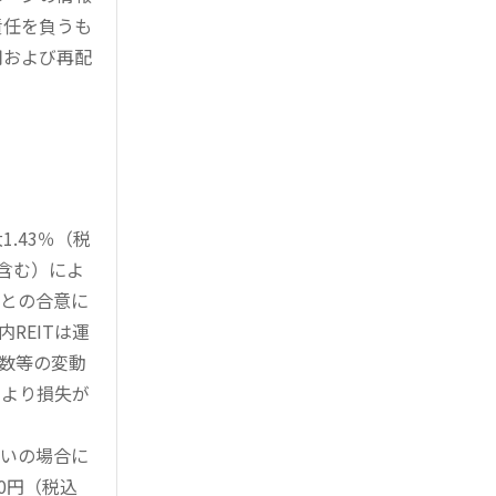
責任を負うも
用および再配
.43％（税
を含む）によ
様との合意に
REITは運
指数等の変動
により損失が
買いの場合に
0円（税込