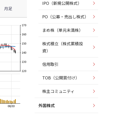
IPO（新規公開株式）
月足
PO（公募・売出し株式）
170
まめ株（単元未満株）
160
株式積立（株式累積投
150
資）
140
130
信用取引
120
TOB（公開買付け）
株主コミュニティ
外国株式
08/03