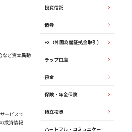
投資信託
170
250
160
200
150
債券
140
150
130
FX（外国為替証拠金取引）
120
100
110
合など資本異動
ラップ口座
100
50
預金
保険・年金保険
26/06
26/01
26/08
)
積立投資
サービスで
の投資情報
ハートフル・コミュニケー