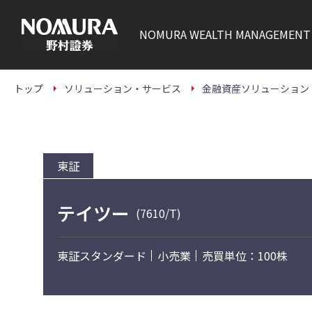
こ
の
ペ
NOMURA
WEALTH MANAGEMENT
ー
ジ
の
本
文
トップ
ソリューション・サービス
金融資産ソリューション
へ
東証
テイツー
(7610/T)
東証スタンダード
小売業
売買単位：100株