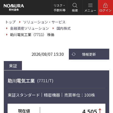
こ
の
リスク・
ペ
手数料等
検索
メニュー
ログイン
ー
ジ
の
トップ
ソリューション・サービス
本
金融資産ソリューション
国内株式
文
へ
助川電気工業（7711） 株価
2026/08/07 15:30
情報更新
東証
助川電気工業
(7711/T)
東証スタンダード
精密機器
売買単位：100株
↑
4,505
現在値