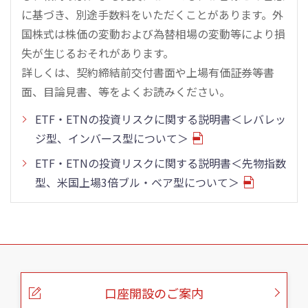
に基づき、別途手数料をいただくことがあります。外
国株式は株価の変動および為替相場の変動等により損
失が生じるおそれがあります。
詳しくは、契約締結前交付書面や上場有価証券等書
面、目論見書、等をよくお読みください。
ETF・ETNの投資リスクに関する説明書＜レバレッ
ジ型、インバース型について＞
ETF・ETNの投資リスクに関する説明書＜先物指数
型、米国上場3倍ブル・ベア型について＞
こ
の
ペ
ー
口座開設のご案内
ジ
の