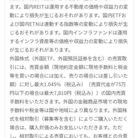
ます。国内REITは運用する不動産の価格や収益力の変
動により損失が生じるおそれがあります。国内ETFお
よび国内ETNは連動する指数等の変動により損失が生
じるおそれがあります。国内インフラファンドは運用
するインフラ資産等の価格や収益力の変動により損失
が生じるおそれがあります。
外国株式（外国ETF、外国預託証券を含む）の売買取
引には、売買金額（現地約定金額に現地手数料と税金
等を買いの場合には加え、売りの場合には差し引いた
額）に対し最大1.045％（税込み）（売買代金が75万
円以下の場合は最大7,810円（税込み））の国内売買
手数料をいただきます。外国の金融商品市場での現地
手数料や税金等は国や地域により異なります。外国株
式を相対取引（募集等を含む）によりご購入いただく
場合は、購入対価のみお支払いいただきます。ただ
し、相対取引による売買においても、お客様との合意