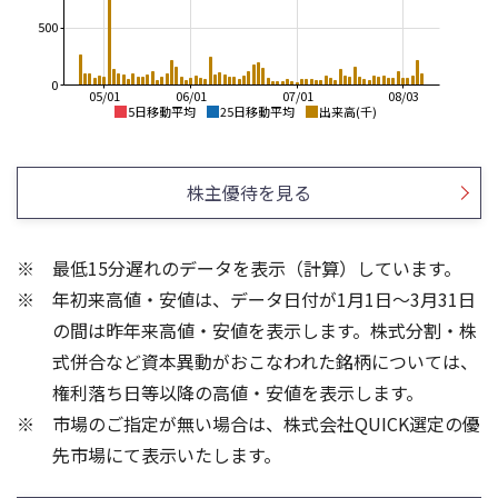
500
0
05/01
06/01
07/01
08/03
5日移動平均
25日移動平均
出来高(千)
14,000
14,000
12,000
12,000
株主優待を見る
10,000
10,000
8,000
8,000
6,000
6,000
最低15分遅れのデータを表示（計算）しています。
4,000
4,000
年初来高値・安値は、データ日付が1月1日～3月31日
2,000
2,000
0
0
の間は昨年来高値・安値を表示します。株式分割・株
4
3
式併合など資本異動がおこなわれた銘柄については、
3
2
権利落ち日等以降の高値・安値を表示します。
2
1
市場のご指定が無い場合は、株式会社QUICK選定の優
1
先市場にて表示いたします。
0
0
25/04
21/01
25/06
22/01
25/08
25/10
23/01
25/12
24/01
26/02
25/01
26/04
26/06
26/01
26/08
5ヶ月移動平均
13週移動平均
25ヶ月移動平均
26週移動平均
出来高(百万)
出来高(百万)