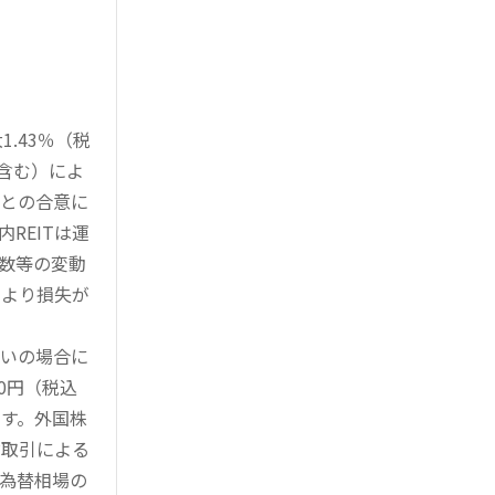
.43％（税
を含む）によ
様との合意に
REITは運
指数等の変動
により損失が
買いの場合に
0円（税込
す。外国株
対取引による
為替相場の