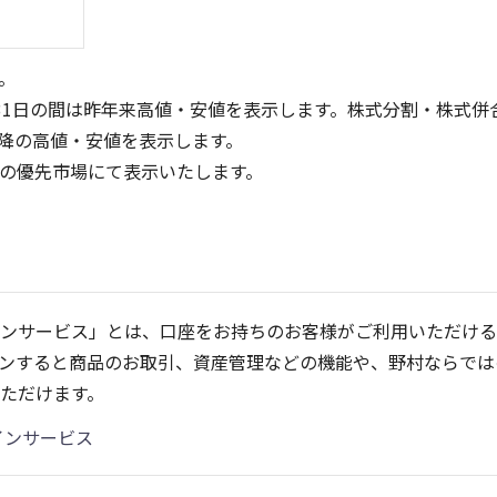
。
31日の間は昨年来高値・安値を表示します。株式分割・株式併
降の高値・安値を表示します。
定の優先市場にて表示いたします。
1,000
400
300
200
500
ンサービス」とは、口座をお持ちのお客様がご利用いただける
100
ンすると商品のお取引、資産管理などの機能や、野村ならでは
0
0
25/04
21/01
25/06
22/01
25/08
23/01
25/10
25/12
24/01
26/02
25/01
26/04
26
ただけます。
5ヶ月移動平均
13週移動平均
25ヶ月移動平均
26週移動平均
出来高
出来高
インサービス