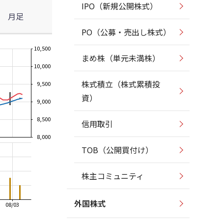
IPO（新規公開株式）
月足
PO（公募・売出し株式）
10,500
まめ株（単元未満株）
10,000
株式積立（株式累積投
9,500
資）
9,000
8,500
信用取引
8,000
TOB（公開買付け）
株主コミュニティ
外国株式
08/03