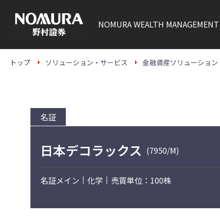
こ
の
ペ
NOMURA
WEALTH MANAGEMENT
ー
ジ
の
本
文
トップ
ソリューション・サービス
金融資産ソリューション
へ
名証
日本デコラックス
(7950/M)
名証メイン
化学
売買単位：100株