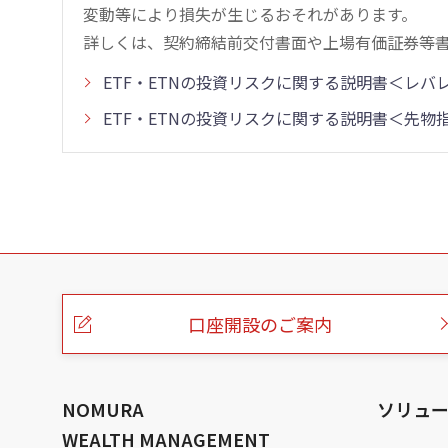
変動等により損失が生じるおそれがあります。
詳しくは、契約締結前交付書面や上場有価証券等
ETF・ETNの投資リスクに関する説明書＜レ
ETF・ETNの投資リスクに関する説明書＜先
こ
の
ペ
ー
口座開設のご案内
ジ
の
本
文
へ
NOMURA
ソリュ
WEALTH MANAGEMENT