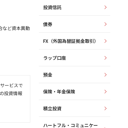
投資信託
10,500
11,000
10,000
10,000
9,500
債券
9,000
合など資本異動
9,000
8,000
8,500
FX（外国為替証拠金取引）
7,000
8,000
6,000
7,500
ラップ口座
7,000
5,000
預金
サービスで
保険・年金保険
の投資情報
/06
26/01
26/08
積立投資
ハートフル・コミュニケー