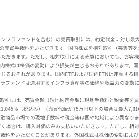
内インフラファンドを含む）の売買取引には、約定代金に対し最大1
））の売買手数料をいただきます。国内株式を相対取引（募集等
いただきます。ただし、相対取引による売買においても、お客
内株式は株価の変動により損失が生じるおそれがあります。国内
じるおそれがあります。国内ETFおよび国内ETNは連動する
フラファンドは運用するインフラ資産等の価格や収益力の変動
買取引には、売買金額（現地約定金額に現地手数料と税金等を
045％（税込み）（売買代金が75万円以下の場合は最大7,81
金融商品市場での現地手数料や税金等は国や地域により異なりま
だく場合は、購入対価のみお支払いいただきます。ただし、相
手数料をいただくことがあります。外国株式は株価の変動および