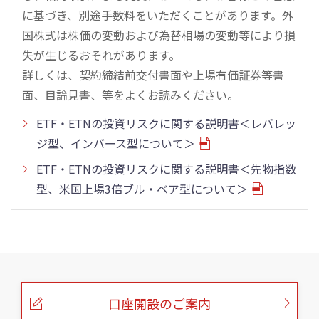
に基づき、別途手数料をいただくことがあります。外
国株式は株価の変動および為替相場の変動等により損
失が生じるおそれがあります。
詳しくは、契約締結前交付書面や上場有価証券等書
面、目論見書、等をよくお読みください。
ETF・ETNの投資リスクに関する説明書＜レバレッ
ジ型、インバース型について＞
ETF・ETNの投資リスクに関する説明書＜先物指数
型、米国上場3倍ブル・ベア型について＞
こ
の
ペ
ー
口座開設のご案内
ジ
の