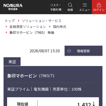
こ
の
リスク・
ペ
手数料等
検索
メニュー
ログイン
ー
ジ
の
トップ
ソリューション・サービス
本
金融資産ソリューション
国内株式
文
へ
象印マホービン（7965） 株価
2026/08/07 15:30
情報更新
東証
象印マホービン
(7965/T)
東証プライム
電気機器
売買単位：100株
↓
1,432
現在値