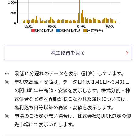
1,000
500
0
05/01
06/01
07/01
08/03
5日移動平均
25日移動平均
出来高(千)
2,000
2,400
2,200
1,800
株主優待を見る
2,000
1,600
1,800
1,600
1,400
最低15分遅れのデータを表示（計算）しています。
1,400
1,200
年初来高値・安値は、データ日付が1月1日～3月31日
1,200
1,000
1,000
の間は昨年来高値・安値を表示します。株式分割・株
1,500
800
式併合など資本異動がおこなわれた銘柄については、
600
1,000
権利落ち日等以降の高値・安値を表示します。
400
500
市場のご指定が無い場合は、株式会社QUICK選定の優
200
先市場にて表示いたします。
0
0
25/04
21/01
25/06
22/01
25/08
23/01
25/10
25/12
24/01
26/02
25/01
26/04
26/06
26/01
26/08
5ヶ月移動平均
13週移動平均
25ヶ月移動平均
26週移動平均
出来高(千)
出来高(千)