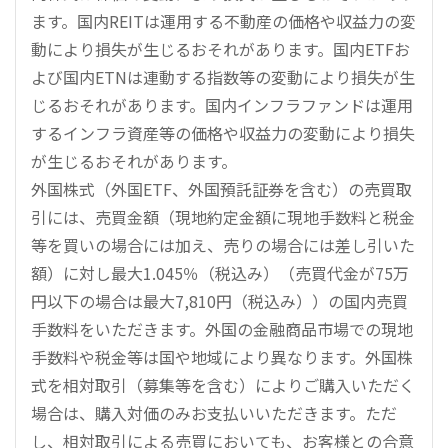
ます。国内REITは運用する不動産の価格や収益力の変
動により損失が生じるおそれがあります。国内ETFお
よび国内ETNは連動する指数等の変動により損失が生
じるおそれがあります。国内インフラファンドは運用
するインフラ資産等の価格や収益力の変動により損失
が生じるおそれがあります。
外国株式（外国ETF、外国預託証券を含む）の売買取
引には、売買金額（現地約定金額に現地手数料と税金
等を買いの場合には加え、売りの場合には差し引いた
額）に対し最大1.045％（税込み）（売買代金が75万
円以下の場合は最大7,810円（税込み））の国内売買
手数料をいただきます。外国の金融商品市場での現地
手数料や税金等は国や地域により異なります。外国株
式を相対取引（募集等を含む）によりご購入いただく
場合は、購入対価のみお支払いいただきます。ただ
し、相対取引による売買においても、お客様との合意