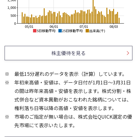
1,000
500
0
05/01
06/01
07/01
08/03
5日移動平均
25日移動平均
出来高(千)
900
900
800
800
株主優待を見る
700
600
700
500
600
400
最低15分遅れのデータを表示（計算）しています。
300
500
年初来高値・安値は、データ日付が1月1日～3月31日
200
400
100
の間は昨年来高値・安値を表示します。株式分割・株
3
3
式併合など資本異動がおこなわれた銘柄については、
2
2
権利落ち日等以降の高値・安値を表示します。
1
1
市場のご指定が無い場合は、株式会社QUICK選定の優
先市場にて表示いたします。
0
0
25/04
21/01
25/06
22/01
25/08
25/10
23/01
25/12
24/01
26/02
25/01
26/04
26/06
26/01
26/08
5ヶ月移動平均
13週移動平均
25ヶ月移動平均
26週移動平均
出来高(百万)
出来高(百万)