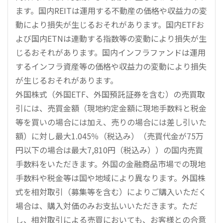
ます。国内REITは運用する不動産の価格や収益力の変
動により損失が生じるおそれがあります。国内ETFお
よび国内ETNは連動する指数等の変動により損失が生
じるおそれがあります。国内インフラファンドは運用
するインフラ資産等の価格や収益力の変動により損失
が生じるおそれがあります。
外国株式（外国ETF、外国預託証券を含む）の売買取
引には、売買金額（現地約定金額に現地手数料と税金
等を買いの場合には加え、売りの場合には差し引いた
額）に対し最大1.045％（税込み）（売買代金が75万
円以下の場合は最大7,810円（税込み））の国内売買
手数料をいただきます。外国の金融商品市場での現地
手数料や税金等は国や地域により異なります。外国株
式を相対取引（募集等を含む）によりご購入いただく
場合は、購入対価のみお支払いいただきます。ただ
し、相対取引による売買においても、お客様との合意