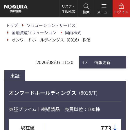
こ
の
リスク・
ペ
手数料等
検索
メニュー
ログイン
ー
ジ
の
トップ
ソリューション・サービス
本
金融資産ソリューション
国内株式
文
へ
オンワードホールディングス（8016） 株価
2026/08/07 11:30
情報更新
東証
オンワードホールディングス
(8016/T)
東証プライム
繊維製品
売買単位：100株
↓
773
現在値