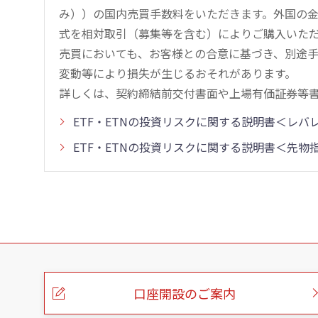
み））の国内売買手数料をいただきます。外国の
式を相対取引（募集等を含む）によりご購入いた
売買においても、お客様との合意に基づき、別途
変動等により損失が生じるおそれがあります。
詳しくは、契約締結前交付書面や上場有価証券等
ETF・ETNの投資リスクに関する説明書＜レ
ETF・ETNの投資リスクに関する説明書＜先
こ
の
ペ
ー
口座開設のご案内
ジ
の
本