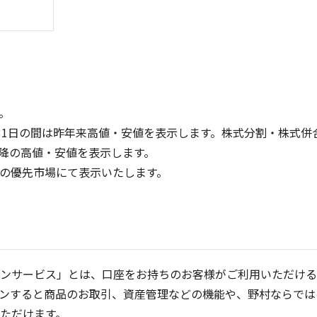
。
31日の間は昨年来高値・安値を表示します。株式分割・株式併
降の高値・安値を表示します。
800
1,000
定の優先市場にて表示いたします。
600
400
500
200
0
0
25/04
21/01
25/06
22/01
25/08
25/10
23/01
25/12
24/01
26/02
25/01
26/04
2
5ヶ月移動平均
13週移動平均
26週移動平均
25ヶ月移動平均
出来高(千)
出来高(千
ンサービス」とは、口座をお持ちのお客様がご利用いただける
ンすると商品のお取引、資産管理などの機能や、野村ならでは
ただけます。