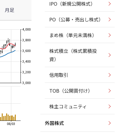
IPO（新規公開株式）
月足
PO（公募・売出し株式）
4,000
まめ株（単元未満株）
3,800
株式積立（株式累積投
3,600
資）
3,400
3,200
信用取引
3,000
TOB（公開買付け）
株主コミュニティ
外国株式
08/03