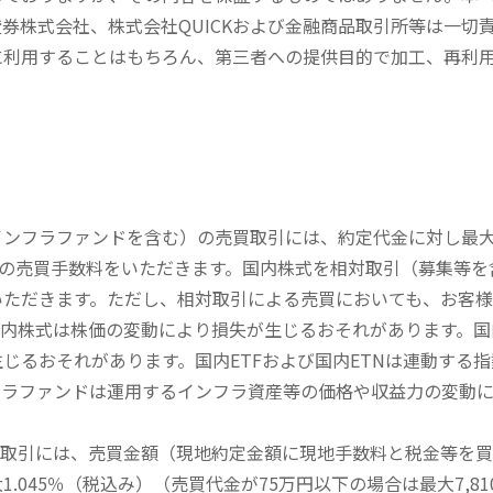
券株式会社、株式会社QUICKおよび金融商品取引所等は一切
に利用することはもちろん、第三者への提供目的で加工、再利
内インフラファンドを含む）の売買取引には、約定代金に対し最大1
））の売買手数料をいただきます。国内株式を相対取引（募集等
いただきます。ただし、相対取引による売買においても、お客
内株式は株価の変動により損失が生じるおそれがあります。国内
じるおそれがあります。国内ETFおよび国内ETNは連動する
フラファンドは運用するインフラ資産等の価格や収益力の変動
買取引には、売買金額（現地約定金額に現地手数料と税金等を
045％（税込み）（売買代金が75万円以下の場合は最大7,81