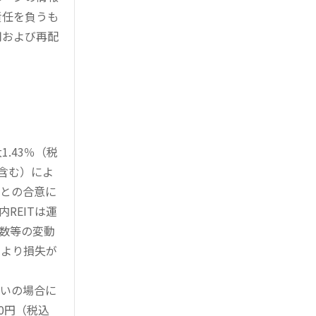
責任を負うも
用および再配
.43％（税
を含む）によ
様との合意に
REITは運
指数等の変動
により損失が
買いの場合に
0円（税込