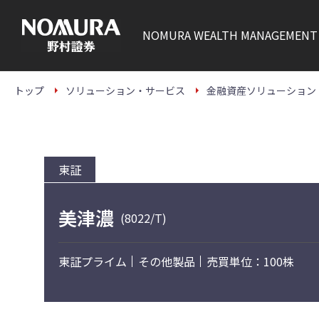
こ
の
ペ
NOMURA
WEALTH MANAGEMENT
ー
ジ
の
本
文
トップ
ソリューション・サービス
金融資産ソリューション
へ
東証
美津濃
(8022/T)
東証プライム
その他製品
売買単位：100株