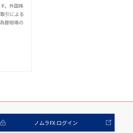
す。外国株
対取引による
為替相場の
ノムラFX ログイン