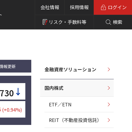
会社情報
採用情報
ログイン
ト
リスク・
手数料等
検索
情報更新
金融資産ソリューション
国内株式
↓
,730
ETF／ETN
5
(+0.94%)
REIT（不動産投資信託）