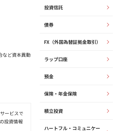
投資信託
4,500
5,000
4,000
4,000
債券
3,500
3,000
3,000
2,000
FX（外国為替証拠金取引）
2,500
1,000
合など資本異動
ラップ口座
2,000
0
預金
保険・年金保険
6/06
26/01
26/08
)
積立投資
サービスで
の投資情報
ハートフル・コミュニケー