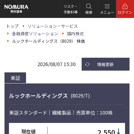
こ
の
リスク・
ペ
手数料等
検索
メニュー
ログイン
ー
ジ
の
トップ
ソリューション・サービス
本
金融資産ソリューション
国内株式
文
へ
ルックホールディングス（8029） 株価
2026/08/07 15:30
情報更新
東証
ルックホールディングス
(8029/T)
東証スタンダード
繊維製品
売買単位：100株
↓
2,550
現在値