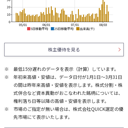
20
10
0
05/01
06/01
07/01
08/03
5日移動平均
25日移動平均
出来高(千)
2,900
3,500
2,800
3,000
株主優待を見る
2,700
2,500
2,600
2,500
2,000
2,400
最低15分遅れのデータを表示（計算）しています。
1,500
2,300
年初来高値・安値は、データ日付が1月1日～3月31日
1,000
2,200
2,100
500
の間は昨年来高値・安値を表示します。株式分割・株
100
80
式併合など資本異動がおこなわれた銘柄については、
60
権利落ち日等以降の高値・安値を表示します。
40
50
市場のご指定が無い場合は、株式会社QUICK選定の優
20
先市場にて表示いたします。
0
0
25/04
21/01
25/06
22/01
25/08
23/01
25/10
25/12
24/01
26/02
25/01
26/04
26/06
26/01
26/08
5ヶ月移動平均
13週移動平均
25ヶ月移動平均
26週移動平均
出来高(千)
出来高(千)