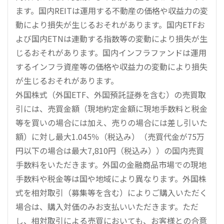
ます。国内REITは運用する不動産の価格や収益力の変
動により損失が生じるおそれがあります。国内ETFお
よび国内ETNは連動する指数等の変動により損失が生
じるおそれがあります。国内インフラファンドは運用
するインフラ資産等の価格や収益力の変動により損失
が生じるおそれがあります。
外国株式（外国ETF、外国預託証券を含む）の売買取
引には、売買金額（現地約定金額に現地手数料と税金
等を買いの場合には加え、売りの場合には差し引いた
額）に対し最大1.045％（税込み）（売買代金が75万
円以下の場合は最大7,810円（税込み））の国内売買
手数料をいただきます。外国の金融商品市場での現地
手数料や税金等は国や地域により異なります。外国株
式を相対取引（募集等を含む）によりご購入いただく
場合は、購入対価のみお支払いいただきます。ただ
し、相対取引による売買においても、お客様との合意