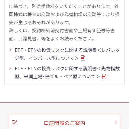
に基づき、別途手数料をいただくことがあります。外
国株式は株価の変動および為替相場の変動等により損
失が生じるおそれがあります。
詳しくは、契約締結前交付書面や上場有価証券等書
面、目論見書、等をよくお読みください。
ETF・ETNの投資リスクに関する説明書＜レバレッ
ジ型、インバース型について＞
ETF・ETNの投資リスクに関する説明書＜先物指数
型、米国上場3倍ブル・ベア型について＞
こ
の
ペ
ー
口座開設のご案内
ジ
の