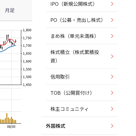
IPO（新規公開株式）
月足
PO（公募・売出し株式）
1,800
まめ株（単元未満株）
1,750
1,700
株式積立（株式累積投
1,650
資）
1,600
1,550
信用取引
1,500
1,450
TOB（公開買付け）
株主コミュニティ
外国株式
08/03