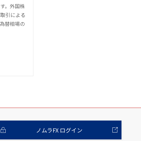
す。外国株
対取引による
為替相場の
ノムラFX ログイン