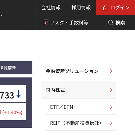
会社情報
採用情報
ログイン
ト
リスク・
手数料等
検索
情報更新
金融資産ソリューション
国内株式
↓
,733
ETF／ETN
4
(+1.40%)
REIT（不動産投資信託）