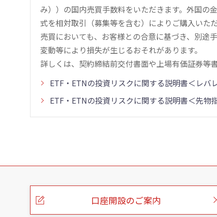
み））の国内売買手数料をいただきます。外国の
式を相対取引（募集等を含む）によりご購入いた
売買においても、お客様との合意に基づき、別途
変動等により損失が生じるおそれがあります。
詳しくは、契約締結前交付書面や上場有価証券等
ETF・ETNの投資リスクに関する説明書＜レ
ETF・ETNの投資リスクに関する説明書＜先
こ
の
ペ
ー
口座開設のご案内
ジ
の
本