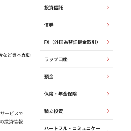
投資信託
2,000
2,000
1,800
1,500
債券
1,600
1,000
1,400
FX（外国為替証拠金取引）
500
1,200
合など資本異動
ラップ口座
1,000
0
預金
保険・年金保険
6/06
26/01
26/08
積立投資
サービスで
の投資情報
ハートフル・コミュニケー