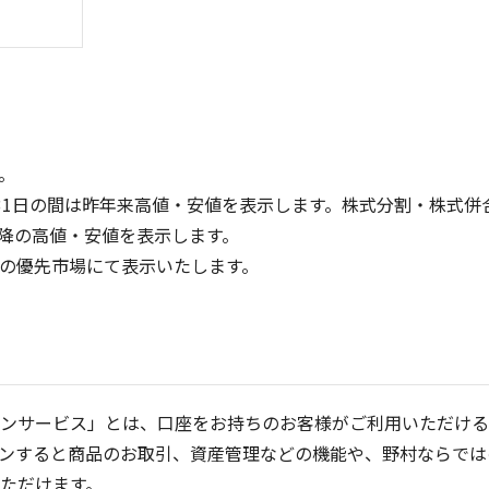
。
31日の間は昨年来高値・安値を表示します。株式分割・株式併
降の高値・安値を表示します。
600
800
定の優先市場にて表示いたします。
600
400
400
200
200
0
0
25/04
21/01
25/06
22/01
25/08
25/10
23/01
25/12
24/01
26/02
25/01
26/04
2
5ヶ月移動平均
13週移動平均
25ヶ月移動平均
26週移動平均
出来高(千)
出来高(千)
ンサービス」とは、口座をお持ちのお客様がご利用いただける
ンすると商品のお取引、資産管理などの機能や、野村ならでは
ただけます。