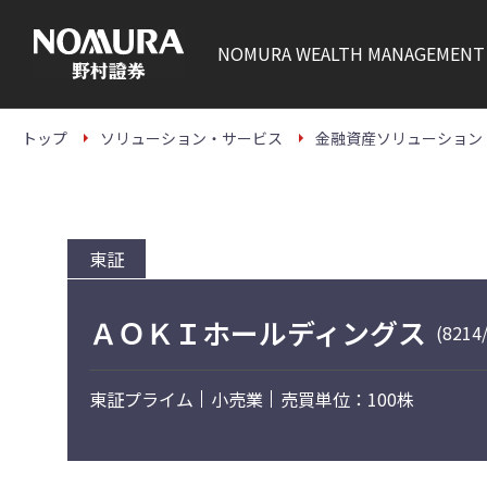
こ
の
ペ
NOMURA
WEALTH MANAGEMENT
ー
ジ
の
本
文
トップ
ソリューション・サービス
金融資産ソリューション
へ
東証
ＡＯＫＩホールディングス
(8214
東証プライム
小売業
売買単位：100株