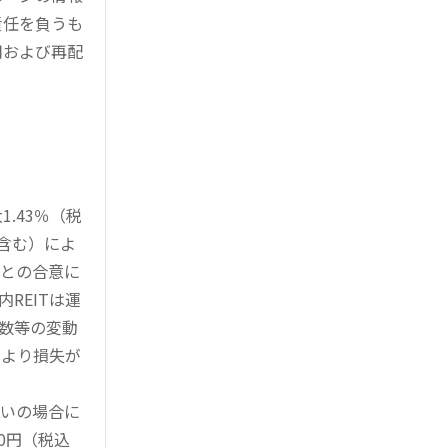
責任を負うも
用および再配
.43％（税
を含む）によ
様との合意に
REITは運
指数等の変動
により損失が
買いの場合に
0円（税込