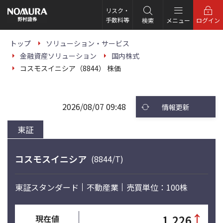
こ
の
リスク・
ペ
手数料等
検索
メニュー
ログイン
ー
ジ
の
トップ
ソリューション・サービス
本
金融資産ソリューション
国内株式
文
へ
コスモスイニシア（8844） 株価
2026/08/07 09:48
情報更新
東証
コスモスイニシア
(8844/T)
東証スタンダード
不動産業
売買単位：100株
↑
1,226
現在値