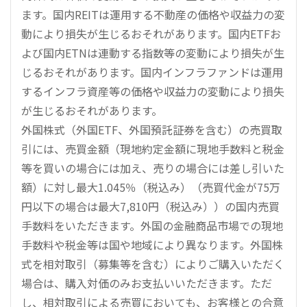
ます。国内REITは運用する不動産の価格や収益力の変
動により損失が生じるおそれがあります。国内ETFお
よび国内ETNは連動する指数等の変動により損失が生
じるおそれがあります。国内インフラファンドは運用
するインフラ資産等の価格や収益力の変動により損失
が生じるおそれがあります。
外国株式（外国ETF、外国預託証券を含む）の売買取
引には、売買金額（現地約定金額に現地手数料と税金
等を買いの場合には加え、売りの場合には差し引いた
額）に対し最大1.045％（税込み）（売買代金が75万
円以下の場合は最大7,810円（税込み））の国内売買
手数料をいただきます。外国の金融商品市場での現地
手数料や税金等は国や地域により異なります。外国株
式を相対取引（募集等を含む）によりご購入いただく
場合は、購入対価のみお支払いいただきます。ただ
し、相対取引による売買においても、お客様との合意