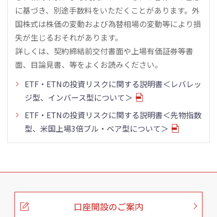
に基づき、別途手数料をいただくことがあります。外
国株式は株価の変動および為替相場の変動等により損
失が生じるおそれがあります。
詳しくは、契約締結前交付書面や上場有価証券等書
面、目論見書、等をよくお読みください。
ETF・ETNの投資リスクに関する説明書＜レバレッ
ジ型、インバース型について＞
ETF・ETNの投資リスクに関する説明書＜先物指数
型、米国上場3倍ブル・ベア型について＞
こ
の
ペ
ー
口座開設のご案内
ジ
の