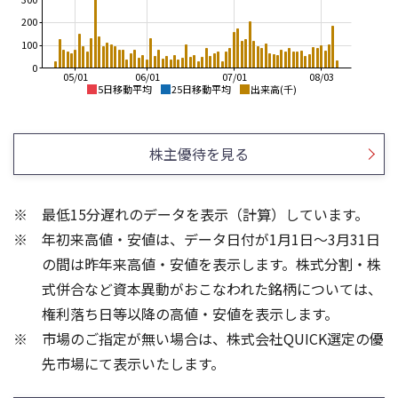
200
100
0
05/01
06/01
07/01
08/03
5日移動平均
25日移動平均
出来高(千)
1,600
1,600
1,500
1,400
株主優待を見る
1,400
1,200
1,300
1,000
1,200
800
1,100
最低15分遅れのデータを表示（計算）しています。
600
1,000
年初来高値・安値は、データ日付が1月1日～3月31日
400
900
800
200
の間は昨年来高値・安値を表示します。株式分割・株
400
300
式併合など資本異動がおこなわれた銘柄については、
300
200
権利落ち日等以降の高値・安値を表示します。
200
100
市場のご指定が無い場合は、株式会社QUICK選定の優
100
先市場にて表示いたします。
0
0
25/04
21/01
25/06
22/01
25/08
25/10
23/01
25/12
24/01
26/02
25/01
26/04
26/06
26/01
26/08
5ヶ月移動平均
13週移動平均
25ヶ月移動平均
26週移動平均
出来高(千)
出来高(千)