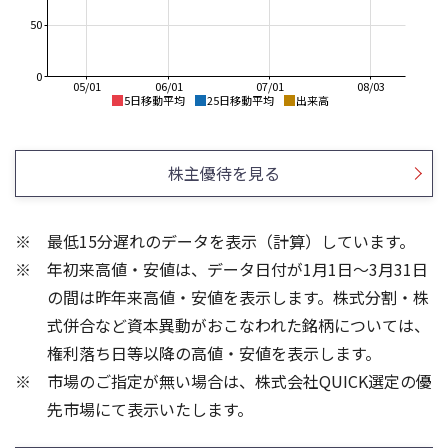
50
0
05/01
06/01
07/01
08/03
5日移動平均
25日移動平均
出来高
764
950
900
株主優待を見る
850
763
800
最低15分遅れのデータを表示（計算）しています。
750
年初来高値・安値は、データ日付が1月1日～3月31日
700
762
650
の間は昨年来高値・安値を表示します。株式分割・株
100
100
式併合など資本異動がおこなわれた銘柄については、
権利落ち日等以降の高値・安値を表示します。
50
50
市場のご指定が無い場合は、株式会社QUICK選定の優
先市場にて表示いたします。
0
0
25/04
21/01
25/06
22/01
25/08
25/10
23/01
25/12
24/01
26/02
25/01
26/04
26/06
26/01
26/08
5ヶ月移動平均
13週移動平均
25ヶ月移動平均
26週移動平均
出来高
出来高