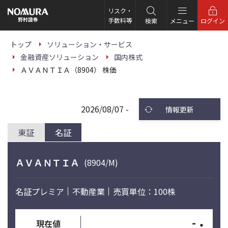
こ
の
リスク・
ペ
手数料等
検索
メニュー
ログイン
ー
ジ
の
トップ
ソリューション・サービス
本
金融資産ソリューション
国内株式
文
へ
ＡＶＡＮＴＩＡ（8904） 株価
2026/08/07 -
情報更新
東証
名証
ＡＶＡＮＴＩＡ
(8904/M)
名証プレミア
不動産業
売買単位：100株
-
・
現在値