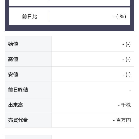
前日比
-
(-%)
始値
-
(-)
高値
-
(-)
安値
-
(-)
前日終値
-
出来高
- 千株
売買代金
- 百万円