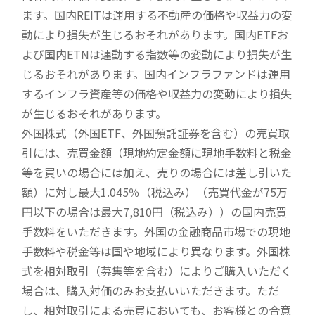
ます。国内REITは運用する不動産の価格や収益力の変
動により損失が生じるおそれがあります。国内ETFお
よび国内ETNは連動する指数等の変動により損失が生
じるおそれがあります。国内インフラファンドは運用
するインフラ資産等の価格や収益力の変動により損失
が生じるおそれがあります。
外国株式（外国ETF、外国預託証券を含む）の売買取
引には、売買金額（現地約定金額に現地手数料と税金
等を買いの場合には加え、売りの場合には差し引いた
額）に対し最大1.045％（税込み）（売買代金が75万
円以下の場合は最大7,810円（税込み））の国内売買
手数料をいただきます。外国の金融商品市場での現地
手数料や税金等は国や地域により異なります。外国株
式を相対取引（募集等を含む）によりご購入いただく
場合は、購入対価のみお支払いいただきます。ただ
し、相対取引による売買においても、お客様との合意