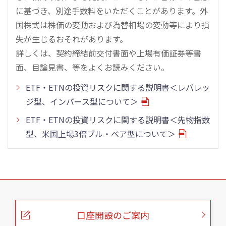
に基づき、別途手数料をいただくことがあります。外
国株式は株価の変動および為替相場の変動等により損
失が生じるおそれがあります。
詳しくは、契約締結前交付書面や上場有価証券等書
面、目論見書、等をよくお読みください。
ETF・ETNの投資リスクに関する説明書＜レバレッ
ジ型、インバース型について＞
ETF・ETNの投資リスクに関する説明書＜先物指数
型、米国上場3倍ブル・ベア型について＞
こ
の
ペ
ー
口座開設のご案内
ジ
の