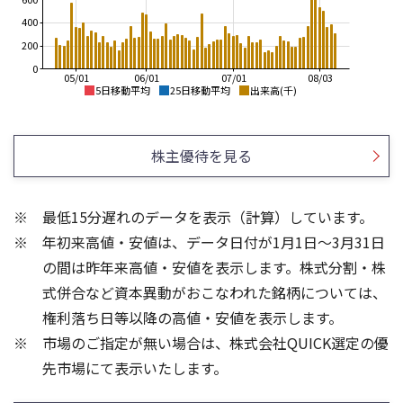
400
200
0
05/01
06/01
07/01
08/03
5日移動平均
25日移動平均
出来高(千)
3,200
3,200
3,000
3,000
株主優待を見る
2,800
2,800
2,600
2,600
2,400
最低15分遅れのデータを表示（計算）しています。
2,400
2,200
年初来高値・安値は、データ日付が1月1日～3月31日
2,200
2,000
2,000
1,800
の間は昨年来高値・安値を表示します。株式分割・株
1,500
2,000
式併合など資本異動がおこなわれた銘柄については、
1,500
1,000
権利落ち日等以降の高値・安値を表示します。
1,000
500
市場のご指定が無い場合は、株式会社QUICK選定の優
500
先市場にて表示いたします。
0
0
25/04
21/01
25/06
22/01
25/08
25/10
23/01
25/12
24/01
26/02
25/01
26/04
26/06
26/01
26/08
5ヶ月移動平均
13週移動平均
25ヶ月移動平均
26週移動平均
出来高(千)
出来高(千)