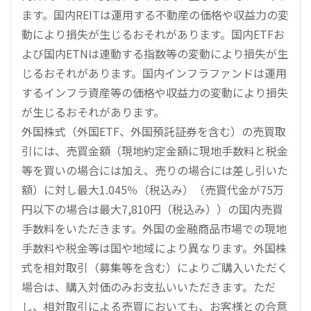
ます。国内REITは運用する不動産の価格や収益力の変
動により損失が生じるおそれがあります。国内ETFお
よび国内ETNは連動する指数等の変動により損失が生
じるおそれがあります。国内インフラファンドは運用
するインフラ資産等の価格や収益力の変動により損失
が生じるおそれがあります。
外国株式（外国ETF、外国預託証券を含む）の売買取
引には、売買金額（現地約定金額に現地手数料と税金
等を買いの場合には加え、売りの場合には差し引いた
額）に対し最大1.045％（税込み）（売買代金が75万
円以下の場合は最大7,810円（税込み））の国内売買
手数料をいただきます。外国の金融商品市場での現地
手数料や税金等は国や地域により異なります。外国株
式を相対取引（募集等を含む）によりご購入いただく
場合は、購入対価のみお支払いいただきます。ただ
し、相対取引による売買においても、お客様との合意