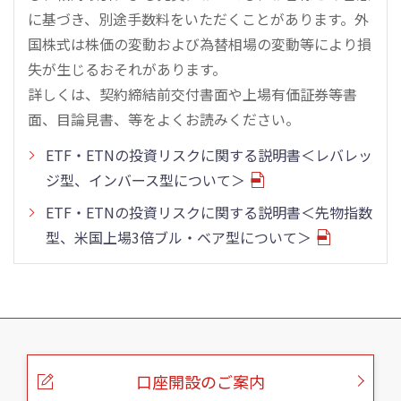
に基づき、別途手数料をいただくことがあります。外
国株式は株価の変動および為替相場の変動等により損
失が生じるおそれがあります。
詳しくは、契約締結前交付書面や上場有価証券等書
面、目論見書、等をよくお読みください。
ETF・ETNの投資リスクに関する説明書＜レバレッ
ジ型、インバース型について＞
ETF・ETNの投資リスクに関する説明書＜先物指数
型、米国上場3倍ブル・ベア型について＞
こ
の
ペ
ー
口座開設のご案内
ジ
の