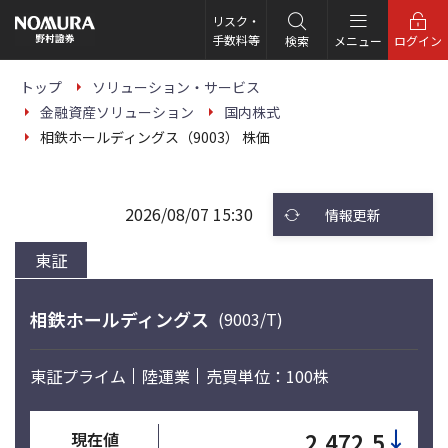
こ
の
リスク・
ペ
手数料等
検索
メニュー
ログイン
ー
ジ
の
トップ
ソリューション・サービス
本
金融資産ソリューション
国内株式
文
へ
相鉄ホールディングス（9003） 株価
2026/08/07 15:30
情報更新
東証
相鉄ホールディングス
(9003/T)
東証プライム
陸運業
売買単位：100株
↓
2,472.5
現在値