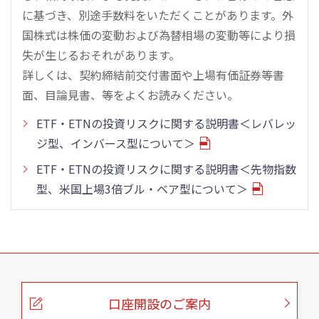
に基づき、別途手数料をいただくことがあります。外
国株式は株価の変動および為替相場の変動等により損
失が生じるおそれがあります。
詳しくは、契約締結前交付書面や上場有価証券等書
面、目論見書、等をよくお読みください。
ETF・ETNの投資リスクに関する説明書＜レバレッ
ジ型、インバース型について＞
ETF・ETNの投資リスクに関する説明書＜先物指数
型、米国上場3倍ブル・ベア型について＞
こ
の
ペ
ー
口座開設のご案内
ジ
の