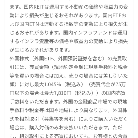
ます。国内REITは運用する不動産の価格や収益力の変
動により損失が生じるおそれがあります。国内ETFお
よび国内ETNは連動する指数等の変動により損失が生
じるおそれがあります。国内インフラファンドは運用
するインフラ資産等の価格や収益力の変動により損失
が生じるおそれがあります。
外国株式（外国ETF、外国預託証券を含む）の売買取
引には、売買金額（現地約定金額に現地手数料と税金
等を買いの場合には加え、売りの場合には差し引いた
額）に対し最大1.045％（税込み）（売買代金が75万
円以下の場合は最大7,810円（税込み））の国内売買
手数料をいただきます。外国の金融商品市場での現地
手数料や税金等は国や地域により異なります。外国株
式を相対取引（募集等を含む）によりご購入いただく
場合は、購入対価のみお支払いいただきます。ただ
し、相対取引による売買においても、お客様との合意