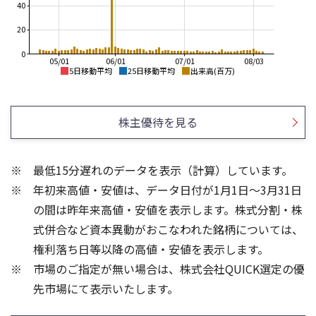
40
20
0
05/01
06/01
07/01
08/03
5日移動平均
25日移動平均
出来高(百万)
2,100
2,200
2,000
2,000
株主優待を見る
1,900
1,800
1,800
1,600
最低15分遅れのデータを表示（計算）しています。
1,700
1,400
年初来高値・安値は、データ日付が1月1日～3月31日
1,600
1,200
1,500
1,000
の間は昨年来高値・安値を表示します。株式分割・株
15
8
式併合など資本異動がおこなわれた銘柄については、
6
10
権利落ち日等以降の高値・安値を表示します。
4
5
市場のご指定が無い場合は、株式会社QUICK選定の優
2
先市場にて表示いたします。
0
0
25/04
21/01
25/06
22/01
25/08
23/01
25/10
25/12
24/01
26/02
25/01
26/04
26/06
26/01
26/08
5ヶ月移動平均
13週移動平均
25ヶ月移動平均
26週移動平均
出来高(百万)
出来高(百万)