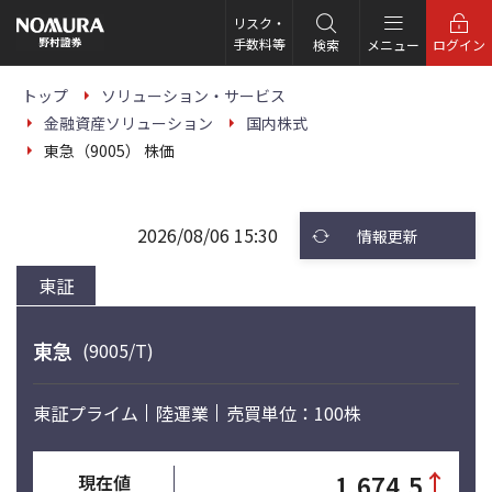
こ
の
リスク・
ペ
手数料等
検索
メニュー
ログイン
ー
ジ
の
トップ
ソリューション・サービス
本
金融資産ソリューション
国内株式
文
へ
東急（9005） 株価
2026/08/06 15:30
情報更新
東証
東急
(9005/T)
東証プライム
陸運業
売買単位：100株
↑
1,674.5
現在値