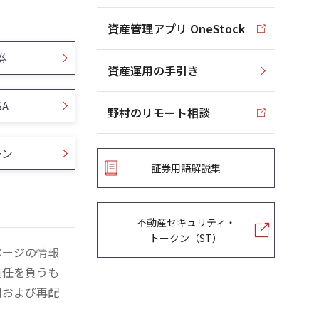
資産管理アプリ OneStock
券
資産運用の手引き
SA
野村のリモート相談
ーン
証券用語解説集
不動産セキュリティ・
トークン（ST）
ページの情報
責任を負うも
用および再配