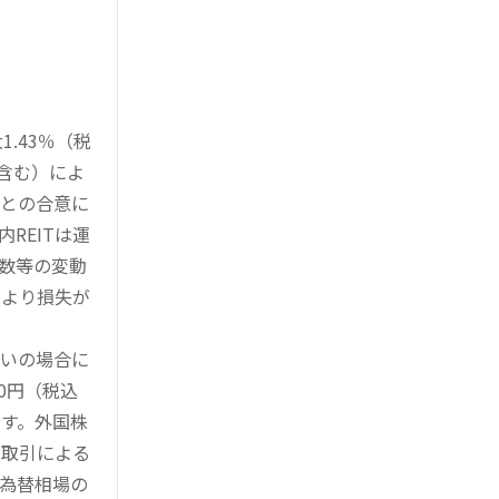
.43％（税
を含む）によ
様との合意に
REITは運
指数等の変動
により損失が
買いの場合に
0円（税込
す。外国株
対取引による
為替相場の