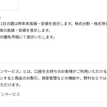
。
31日の間は昨年来高値・安値を表示します。株式分割・株式併
降の高値・安値を表示します。
定の優先市場にて表示いたします。
60
80
60
40
40
ンサービス」とは、口座をお持ちのお客様がご利用いただける
20
20
ンすると商品のお取引、資産管理などの機能や、野村ならでは
0
0
25/04
21/01
25/06
22/01
25/08
25/10
23/01
25/12
24/01
26/02
25/01
26/04
2
ただけます。
5ヶ月移動平均
13週移動平均
25ヶ月移動平均
26週移動平均
出来高(千)
出来高(千)
インサービス