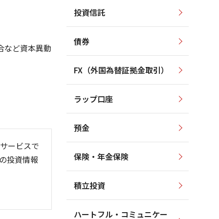
投資信託
1,500
1,600
1,400
1,400
1,300
債券
1,200
合など資本異動
1,200
1,100
1,000
1,000
FX（外国為替証拠金取引）
900
800
800
ラップ口座
700
600
預金
サービスで
保険・年金保険
の投資情報
6/06
26/01
26/08
積立投資
ハートフル・コミュニケー