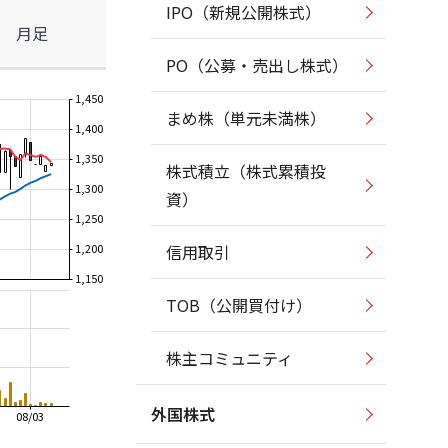
IPO（新規公開株式）
月足
PO（公募・売出し株式）
1,450
まめ株（単元未満株）
1,400
1,350
株式積立（株式累積投
1,300
資）
1,250
1,200
信用取引
1,150
TOB（公開買付け）
株主コミュニティ
外国株式
08/03