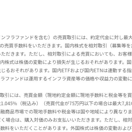
内インフラファンドを含む）の売買取引には、約定代金に対し最大1
））の売買手数料をいただきます。国内株式を相対取引（募集等
いただきます。ただし、相対取引による売買においても、お客
内株式は株価の変動により損失が生じるおそれがあります。国内
じるおそれがあります。国内ETFおよび国内ETNは連動する
フラファンドは運用するインフラ資産等の価格や収益力の変動
買取引には、売買金額（現地約定金額に現地手数料と税金等を
045％（税込み）（売買代金が75万円以下の場合は最大7,81
金融商品市場での現地手数料や税金等は国や地域により異なりま
だく場合は、購入対価のみお支払いいただきます。ただし、相
手数料をいただくことがあります。外国株式は株価の変動および