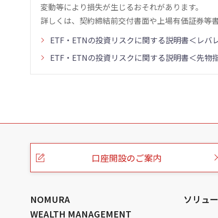
変動等により損失が生じるおそれがあります。
詳しくは、契約締結前交付書面や上場有価証券等
ETF・ETNの投資リスクに関する説明書＜レ
ETF・ETNの投資リスクに関する説明書＜先
こ
の
ペ
ー
口座開設のご案内
ジ
の
本
文
へ
NOMURA
ソリュ
WEALTH MANAGEMENT