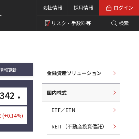
会社情報
採用情報
ログイン
ト
リスク・
手数料等
検索
情報更新
金融資産ソリューション
国内株式
,342
・
ETF／ETN
2
(+0.14%)
REIT（不動産投資信託）