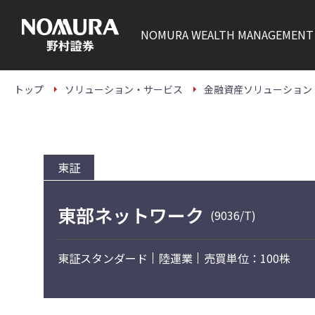
こ
の
ペ
NOMURA
WEALTH MANAGEMENT
ー
ジ
の
本
文
トップ
ソリューション・サービス
金融資産ソリューション
へ
東証
東部ネットワーク
(9036/T)
東証スタンダード
陸運業
売買単位：100株