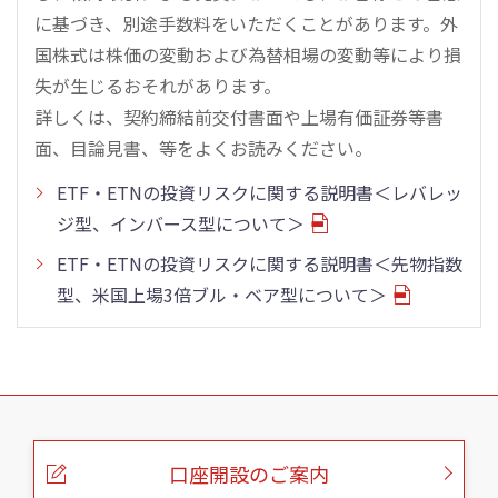
に基づき、別途手数料をいただくことがあります。外
国株式は株価の変動および為替相場の変動等により損
失が生じるおそれがあります。
詳しくは、契約締結前交付書面や上場有価証券等書
面、目論見書、等をよくお読みください。
ETF・ETNの投資リスクに関する説明書＜レバレッ
ジ型、インバース型について＞
ETF・ETNの投資リスクに関する説明書＜先物指数
型、米国上場3倍ブル・ベア型について＞
こ
の
ペ
ー
口座開設のご案内
ジ
の