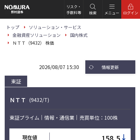
こ
の
リスク・
ペ
手数料等
検索
メニュー
ログイン
ー
ジ
の
トップ
ソリューション・サービス
本
金融資産ソリューション
国内株式
文
へ
ＮＴＴ（9432） 株価
2026/08/07 15:30
情報更新
東証
ＮＴＴ
(9432/T)
東証プライム
情報・通信業
売買単位：100株
↓
158.5
現在値