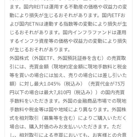
ます。国内REITは運用する不動産の価格や収益力の変
動により損失が生じるおそれがあります。国内ETFお
よび国内ETNは連動する指数等の変動により損失が生
じるおそれがあります。国内インフラファンドは運用
するインフラ資産等の価格や収益力の変動により損失
が生じるおそれがあります。
外国株式（外国ETF、外国預託証券を含む）の売買取
引には、売買金額（現地約定金額に現地手数料と税金
等を買いの場合には加え、売りの場合には差し引いた
額）に対し最大1.045％（税込み）（売買代金が75万
円以下の場合は最大7,810円（税込み））の国内売買
手数料をいただきます。外国の金融商品市場での現地
手数料や税金等は国や地域により異なります。外国株
式を相対取引（募集等を含む）によりご購入いただく
場合は、購入対価のみお支払いいただきます。ただ
し、相対取引による売買においても、お客様との合意