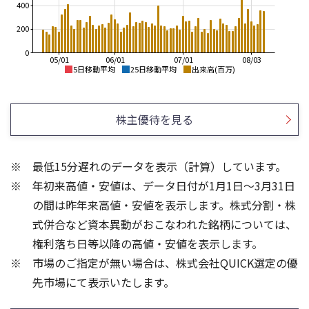
400
200
0
05/01
06/01
07/01
08/03
5日移動平均
25日移動平均
出来高(百万)
170
200
165
180
株主優待を見る
160
160
155
140
150
最低15分遅れのデータを表示（計算）しています。
120
145
年初来高値・安値は、データ日付が1月1日～3月31日
100
140
135
80
の間は昨年来高値・安値を表示します。株式分割・株
400
300
式併合など資本異動がおこなわれた銘柄については、
300
200
権利落ち日等以降の高値・安値を表示します。
200
100
市場のご指定が無い場合は、株式会社QUICK選定の優
100
先市場にて表示いたします。
0
0
25/04
21/01
25/06
22/01
25/08
25/10
23/01
25/12
24/01
26/02
25/01
26/04
26/06
26/01
26/08
5ヶ月移動平均
13週移動平均
25ヶ月移動平均
26週移動平均
出来高(百万)
出来高(百万)