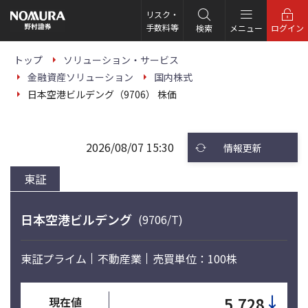
こ
の
リスク・
ペ
手数料等
検索
メニュー
ログイン
ー
ジ
の
トップ
ソリューション・サービス
本
金融資産ソリューション
国内株式
文
へ
日本空港ビルデング（9706） 株価
2026/08/07 15:30
情報更新
東証
日本空港ビルデング
(9706/T)
東証プライム
不動産業
売買単位：100株
↓
5,728
現在値