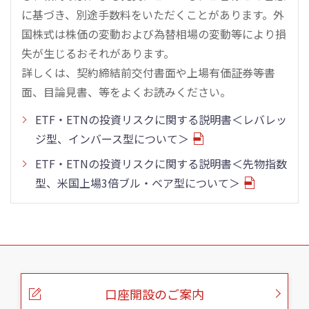
に基づき、別途手数料をいただくことがあります。外
国株式は株価の変動および為替相場の変動等により損
失が生じるおそれがあります。
詳しくは、契約締結前交付書面や上場有価証券等書
面、目論見書、等をよくお読みください。
ETF・ETNの投資リスクに関する説明書＜レバレッ
ジ型、インバース型について＞
ETF・ETNの投資リスクに関する説明書＜先物指数
型、米国上場3倍ブル・ベア型について＞
こ
の
ペ
ー
口座開設のご案内
ジ
の