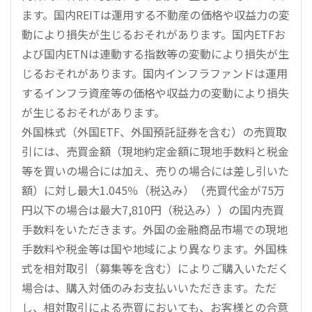
ます。国内REITは運用する不動産の価格や収益力の変
動により損失が生じるおそれがあります。国内ETFお
よび国内ETNは連動する指数等の変動により損失が生
じるおそれがあります。国内インフラファンドは運用
するインフラ資産等の価格や収益力の変動により損失
が生じるおそれがあります。
外国株式（外国ETF、外国預託証券を含む）の売買取
引には、売買金額（現地約定金額に現地手数料と税金
等を買いの場合には加え、売りの場合には差し引いた
額）に対し最大1.045％（税込み）（売買代金が75万
円以下の場合は最大7,810円（税込み））の国内売買
手数料をいただきます。外国の金融商品市場での現地
手数料や税金等は国や地域により異なります。外国株
式を相対取引（募集等を含む）によりご購入いただく
場合は、購入対価のみお支払いいただきます。ただ
し、相対取引による売買においても、お客様との合意