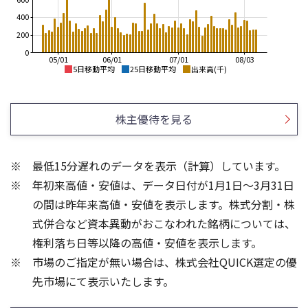
400
200
0
05/01
06/01
07/01
08/03
5日移動平均
25日移動平均
出来高(千)
6,000
8,000
5,500
7,000
株主優待を見る
5,000
6,000
4,500
5,000
最低15分遅れのデータを表示（計算）しています。
4,000
4,000
年初来高値・安値は、データ日付が1月1日～3月31日
3,500
3,000
の間は昨年来高値・安値を表示します。株式分割・株
800
2,000
式併合など資本異動がおこなわれた銘柄については、
600
1,500
権利落ち日等以降の高値・安値を表示します。
400
1,000
市場のご指定が無い場合は、株式会社QUICK選定の優
200
500
先市場にて表示いたします。
0
0
25/04
21/01
25/06
22/01
25/08
25/10
23/01
25/12
24/01
26/02
25/01
26/04
26/06
26/01
26/08
5ヶ月移動平均
13週移動平均
26週移動平均
25ヶ月移動平均
出来高(千)
出来高(千)