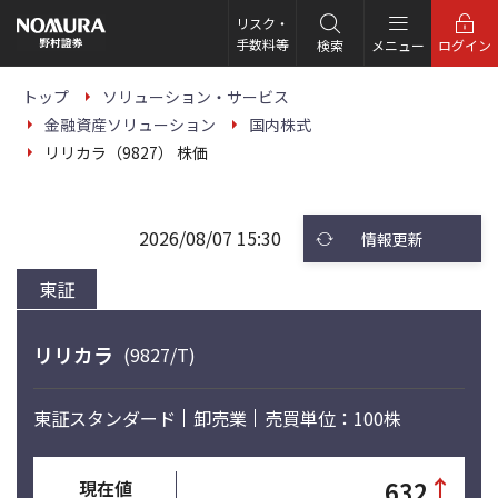
こ
の
リスク・
ペ
手数料等
検索
メニュー
ログイン
ー
ジ
の
トップ
ソリューション・サービス
本
金融資産ソリューション
国内株式
文
へ
リリカラ（9827） 株価
2026/08/07 15:30
情報更新
東証
リリカラ
(9827/T)
東証スタンダード
卸売業
売買単位：100株
↑
632
現在値