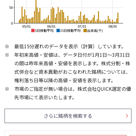
50
0
05/01
06/01
07/01
08/03
5日移動平均
25日移動平均
出来高(千)
750
800
最低15分遅れのデータを表示（計算）しています。
700
700
年初来高値・安値は、データ日付が1月1日～3月31日
600
650
500
の間は昨年来高値・安値を表示します。株式分割・株
600
400
式併合など資本異動がおこなわれた銘柄については、
550
300
権利落ち日等以降の高値・安値を表示します。
500
200
市場のご指定が無い場合は、株式会社QUICK選定の優
450
100
400
3
先市場にて表示いたします。
300
2
200
1
さらに銘柄を検索する
100
0
0
21/01
25/04
25/06
22/01
25/08
23/01
25/10
25/12
24/01
26/02
25/01
26/04
26/06
26/01
26/08
5ヶ月移動平均
13週移動平均
25ヶ月移動平均
26週移動平均
出来高(百万)
出来高(千)