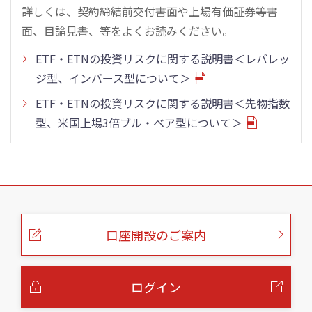
詳しくは、契約締結前交付書面や上場有価証券等書
面、目論見書、等をよくお読みください。
ETF・ETNの投資リスクに関する説明書＜レバレッ
ジ型、インバース型について＞
ETF・ETNの投資リスクに関する説明書＜先物指数
型、米国上場3倍ブル・ベア型について＞
こ
の
ペ
ー
口座開設のご案内
ジ
の
本
文
へ
ログイン