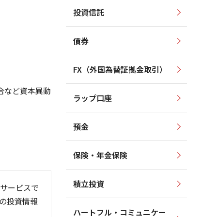
投資信託
2,200
2,200
2,100
2,000
債券
2,000
1,800
1,900
1,600
FX（外国為替証拠金取引）
1,800
1,400
1,700
合など資本異動
ラップ口座
1,600
1,200
預金
保険・年金保険
6/06
26/01
26/08
積立投資
サービスで
の投資情報
ハートフル・コミュニケー