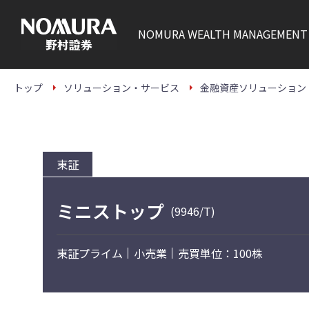
こ
の
ペ
NOMURA
WEALTH MANAGEMENT
ー
ジ
の
本
文
トップ
ソリューション・サービス
金融資産ソリューション
へ
東証
ミニストップ
(9946/T)
東証プライム
小売業
売買単位：100株