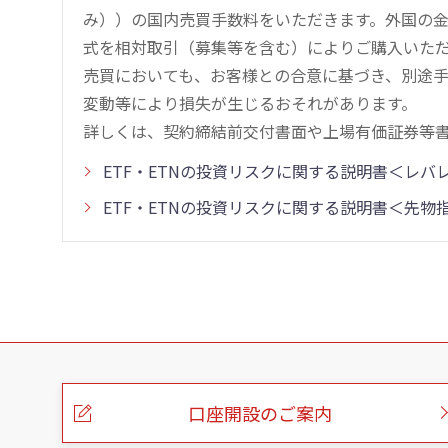
み））の国内売買手数料をいただきます。外国の
式を相対取引（募集等を含む）によりご購入いた
売買においても、お客様との合意に基づき、別途
変動等により損失が生じるおそれがあります。
詳しくは、契約締結前交付書面や上場有価証券等
ETF・ETNの投資リスクに関する説明書＜レ
ETF・ETNの投資リスクに関する説明書＜先
こ
の
ペ
ー
口座開設のご案内
ジ
の
本