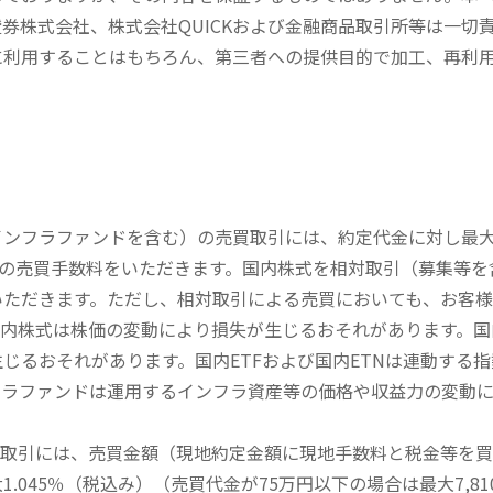
券株式会社、株式会社QUICKおよび金融商品取引所等は一切
に利用することはもちろん、第三者への提供目的で加工、再利
内インフラファンドを含む）の売買取引には、約定代金に対し最大1
））の売買手数料をいただきます。国内株式を相対取引（募集等
いただきます。ただし、相対取引による売買においても、お客
内株式は株価の変動により損失が生じるおそれがあります。国内
じるおそれがあります。国内ETFおよび国内ETNは連動する
フラファンドは運用するインフラ資産等の価格や収益力の変動
買取引には、売買金額（現地約定金額に現地手数料と税金等を
045％（税込み）（売買代金が75万円以下の場合は最大7,81