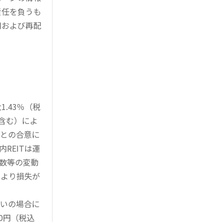
責任を負うも
用および再配
.43％（税
を含む）によ
様との合意に
REITは運
指数等の変動
により損失が
買いの場合に
0円（税込