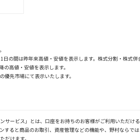
。
31日の間は昨年来高値・安値を表示します。株式分割・株式併
降の高値・安値を表示します。
300
200
定の優先市場にて表示いたします。
150
200
100
100
50
0
0
25/04
21/01
25/06
22/01
25/08
25/10
23/01
25/12
24/01
26/02
25/01
26/04
2
5ヶ月移動平均
13週移動平均
25ヶ月移動平均
26週移動平均
出来高(千)
出来高(千)
ンサービス」とは、口座をお持ちのお客様がご利用いただける
ンすると商品のお取引、資産管理などの機能や、野村ならでは
ただけます。