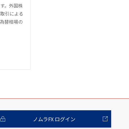
す。外国株
対取引による
為替相場の
ノムラFX ログイン