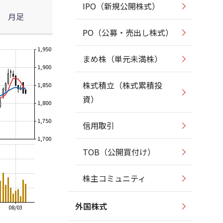
IPO（新規公開株式）
月足
PO（公募・売出し株式）
1,950
まめ株（単元未満株）
1,900
株式積立（株式累積投
1,850
資）
1,800
1,750
信用取引
1,700
TOB（公開買付け）
株主コミュニティ
外国株式
08/03