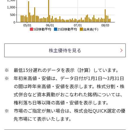
1,000
500
0
05/01
06/01
07/01
08/03
5日移動平均
25日移動平均
出来高(千)
1,150
1,400
1,100
1,200
株主優待を見る
1,050
1,000
1,000
950
800
900
最低15分遅れのデータを表示（計算）しています。
850
600
年初来高値・安値は、データ日付が1月1日～3月31日
800
750
400
の間は昨年来高値・安値を表示します。株式分割・株
2,000
800
式併合など資本異動がおこなわれた銘柄については、
1,500
600
権利落ち日等以降の高値・安値を表示します。
1,000
400
市場のご指定が無い場合は、株式会社QUICK選定の優
200
500
先市場にて表示いたします。
0
0
25/04
21/01
25/06
22/01
25/08
23/01
25/10
25/12
24/01
26/02
25/01
26/04
26/06
26/01
26/08
5ヶ月移動平均
13週移動平均
25ヶ月移動平均
26週移動平均
出来高(千)
出来高(千)