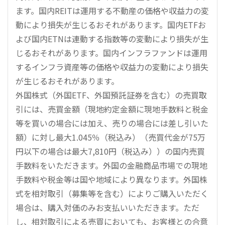
ます。国内REITは運用する不動産の価格や収益力の変
動により損失が生じるおそれがあります。国内ETFお
よび国内ETNは連動する指数等の変動により損失が生
じるおそれがあります。国内インフラファンドは運用
するインフラ資産等の価格や収益力の変動により損失
が生じるおそれがあります。
外国株式（外国ETF、外国預託証券を含む）の売買取
引には、売買金額（現地約定金額に現地手数料と税金
等を買いの場合には加え、売りの場合には差し引いた
額）に対し最大1.045％（税込み）（売買代金が75万
円以下の場合は最大7,810円（税込み））の国内売買
手数料をいただきます。外国の金融商品市場での現地
手数料や税金等は国や地域により異なります。外国株
式を相対取引（募集等を含む）によりご購入いただく
場合は、購入対価のみお支払いいただきます。ただ
し、相対取引による売買においても、お客様との合意