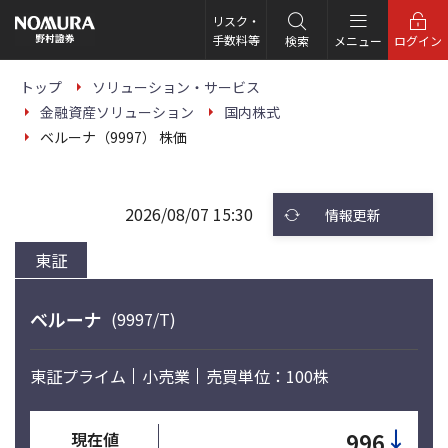
こ
の
リスク・
ペ
手数料等
検索
メニュー
ログイン
ー
ジ
の
トップ
ソリューション・サービス
本
金融資産ソリューション
国内株式
文
へ
ベルーナ（9997） 株価
2026/08/07 15:30
情報更新
東証
ベルーナ
(9997/T)
東証プライム
小売業
売買単位：100株
↓
996
現在値