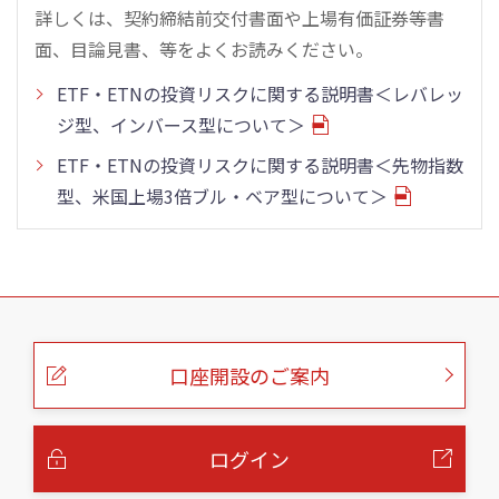
詳しくは、契約締結前交付書面や上場有価証券等書
面、目論見書、等をよくお読みください。
ETF・ETNの投資リスクに関する説明書＜レバレッ
ジ型、インバース型について＞
ETF・ETNの投資リスクに関する説明書＜先物指数
型、米国上場3倍ブル・ベア型について＞
こ
の
ペ
ー
口座開設のご案内
ジ
の
本
文
へ
ログイン