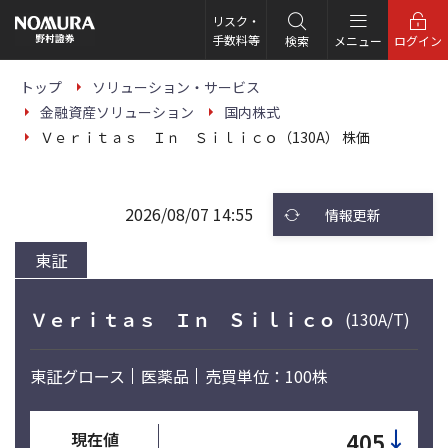
こ
の
リスク・
ペ
手数料等
検索
メニュー
ログイン
ー
ジ
の
トップ
ソリューション・サービス
本
金融資産ソリューション
国内株式
文
へ
Ｖｅｒｉｔａｓ Ｉｎ Ｓｉｌｉｃｏ（130A） 株価
2026/08/07 14:55
情報更新
東証
Ｖｅｒｉｔａｓ Ｉｎ Ｓｉｌｉｃｏ
(130A/T)
東証グロース
医薬品
売買単位：100株
↓
405
現在値