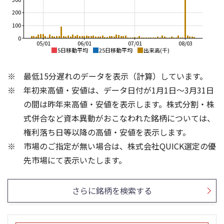
200
100
0
05/01
06/01
07/01
08/03
5日移動平均
25日移動平均
出来高(千)
1,000
3,500
最低15分遅れのデータを表示（計算）しています。
3,000
900
年初来高値・安値は、データ日付が1月1日～3月31日
2,500
800
2,000
700
の間は昨年来高値・安値を表示します。株式分割・株
1,500
600
式併合など資本異動がおこなわれた銘柄については、
1,000
500
権利落ち日等以降の高値・安値を表示します。
400
500
市場のご指定が無い場合は、株式会社QUICK選定の優
300
0
2,000
3
先市場にて表示いたします。
1,500
2
1,000
1
さらに銘柄を検索する
500
0
0
25/04
25/06
25/08
25/10
25/12
26/02
25/01
26/04
26/06
26/01
26/08
5ヶ月移動平均
13週移動平均
25ヶ月移動平均
26週移動平均
出来高(百万)
出来高(千)