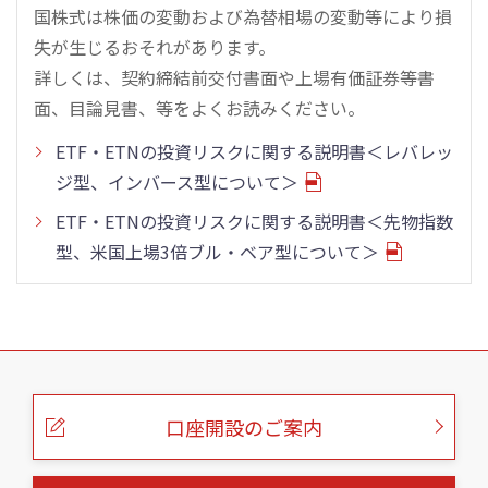
国株式は株価の変動および為替相場の変動等により損
失が生じるおそれがあります。
詳しくは、契約締結前交付書面や上場有価証券等書
面、目論見書、等をよくお読みください。
ETF・ETNの投資リスクに関する説明書＜レバレッ
ジ型、インバース型について＞
ETF・ETNの投資リスクに関する説明書＜先物指数
型、米国上場3倍ブル・ベア型について＞
こ
の
ペ
ー
口座開設のご案内
ジ
の
本
文