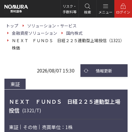
こ
の
リスク・
ペ
手数料等
検索
メニュー
ログイン
ー
ジ
の
トップ
ソリューション・サービス
本
金融資産ソリューション
国内株式
文
へ
ＮＥＸＴ ＦＵＮＤＳ 日経２２５連動型上場投信（1321）
株価
2026/08/07 15:30
情報更新
東証
ＮＥＸＴ ＦＵＮＤＳ 日経２２５連動型上場
投信
(1321/T)
東証
その他
売買単位：1株