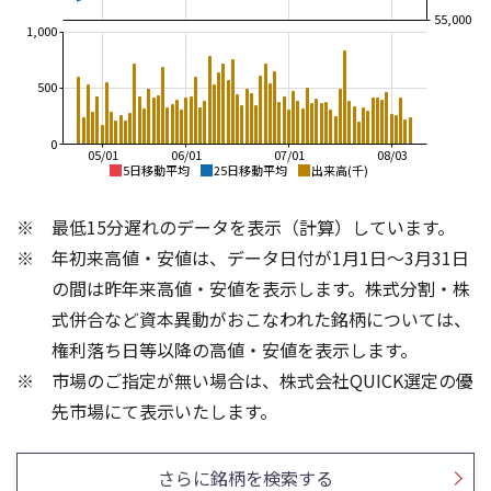
55,000
1,000
500
0
05/01
06/01
07/01
08/03
5日移動平均
25日移動平均
出来高(千)
80,000
80,000
最低15分遅れのデータを表示（計算）しています。
70,000
70,000
年初来高値・安値は、データ日付が1月1日～3月31日
60,000
60,000
の間は昨年来高値・安値を表示します。株式分割・株
50,000
50,000
式併合など資本異動がおこなわれた銘柄については、
40,000
権利落ち日等以降の高値・安値を表示します。
40,000
30,000
市場のご指定が無い場合は、株式会社QUICK選定の優
30,000
20,000
1,000
800
先市場にて表示いたします。
600
400
500
さらに銘柄を検索する
200