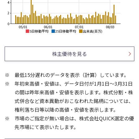
4
2
0
05/01
06/01
07/01
08/03
5日移動平均
25日移動平均
出来高(百万)
1,600
1,600
1,400
1,400
株主優待を見る
1,200
1,200
1,000
800
1,000
最低15分遅れのデータを表示（計算）しています。
600
800
年初来高値・安値は、データ日付が1月1日～3月31日
400
600
200
の間は昨年来高値・安値を表示します。株式分割・株
3
3
式併合など資本異動がおこなわれた銘柄については、
2
2
権利落ち日等以降の高値・安値を表示します。
1
1
市場のご指定が無い場合は、株式会社QUICK選定の優
先市場にて表示いたします。
0
0
25/04
21/01
25/06
22/01
25/08
25/10
23/01
25/12
24/01
26/02
25/01
26/04
26/06
26/01
26/08
5ヶ月移動平均
13週移動平均
25ヶ月移動平均
26週移動平均
出来高(百万)
出来高(百万)