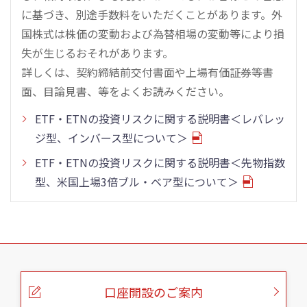
に基づき、別途手数料をいただくことがあります。外
国株式は株価の変動および為替相場の変動等により損
失が生じるおそれがあります。
詳しくは、契約締結前交付書面や上場有価証券等書
面、目論見書、等をよくお読みください。
ETF・ETNの投資リスクに関する説明書＜レバレッ
ジ型、インバース型について＞
ETF・ETNの投資リスクに関する説明書＜先物指数
型、米国上場3倍ブル・ベア型について＞
こ
の
ペ
ー
口座開設のご案内
ジ
の