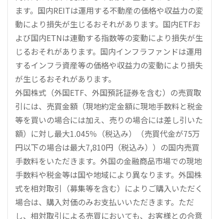
ます。国内REITは運用する不動産の価格や収益力の変
動により損失が生じるおそれがあります。国内ETFお
よび国内ETNは連動する指数等の変動により損失が生
じるおそれがあります。国内インフラファンドは運用
するインフラ資産等の価格や収益力の変動により損失
が生じるおそれがあります。
外国株式（外国ETF、外国預託証券を含む）の売買取
引には、売買金額（現地約定金額に現地手数料と税金
等を買いの場合には加え、売りの場合には差し引いた
額）に対し最大1.045％（税込み）（売買代金が75万
円以下の場合は最大7,810円（税込み））の国内売買
手数料をいただきます。外国の金融商品市場での現地
手数料や税金等は国や地域により異なります。外国株
式を相対取引（募集等を含む）によりご購入いただく
場合は、購入対価のみお支払いいただきます。ただ
し、相対取引による売買においても、お客様との合意