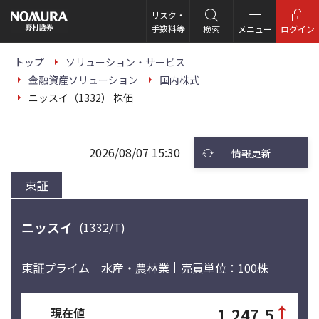
こ
の
リスク・
ペ
手数料等
検索
メニュー
ログイン
ー
ジ
の
トップ
ソリューション・サービス
本
金融資産ソリューション
国内株式
文
へ
ニッスイ（1332） 株価
2026/08/07 15:30
情報更新
東証
ニッスイ
(1332/T)
東証プライム
水産・農林業
売買単位：100株
↑
1,247.5
現在値