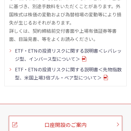
に基づき、別途手数料をいただくことがあります。外
国株式は株価の変動および為替相場の変動等により損
失が生じるおそれがあります。
詳しくは、契約締結前交付書面や上場有価証券等書
面、目論見書、等をよくお読みください。
ETF・ETNの投資リスクに関する説明書＜レバレッ
ジ型、インバース型について＞
ETF・ETNの投資リスクに関する説明書＜先物指数
型、米国上場3倍ブル・ベア型について＞
こ
の
ペ
ー
口座開設のご案内
ジ
の