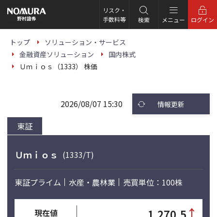
こ
の
リスク・
ペ
手数料等
検索
メニュー
ログイン
ー
ジ
の
トップ
ソリューション・サービス
本
金融資産ソリューション
国内株式
文
へ
Ｕｍｉｏｓ（1333） 株価
2026/08/07 15:30
情報更新
東証
Ｕｍｉｏｓ
(1333/T)
東証プライム
水産・農林業
売買単位：100株
↑
1,270.5
現在値