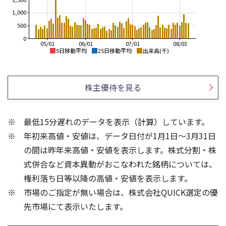
1,000
500
0
05/01
06/01
07/01
08/03
5日移動平均
25日移動平均
出来高(千)
1,600
1,600
1,500
1,400
株主優待を見る
1,400
1,200
1,300
1,200
1,000
最低15分遅れのデータを表示（計算）しています。
1,100
800
年初来高値・安値は、データ日付が1月1日～3月31日
1,000
900
600
の間は昨年来高値・安値を表示します。株式分割・株
2,000
2,000
式併合など資本異動がおこなわれた銘柄については、
1,500
1,500
権利落ち日等以降の高値・安値を表示します。
1,000
1,000
市場のご指定が無い場合は、株式会社QUICK選定の優
500
500
先市場にて表示いたします。
0
0
25/04
21/01
25/06
22/01
25/08
25/10
23/01
25/12
24/01
26/02
25/01
26/04
26/06
26/01
26/08
5ヶ月移動平均
13週移動平均
25ヶ月移動平均
26週移動平均
出来高(千)
出来高(千)