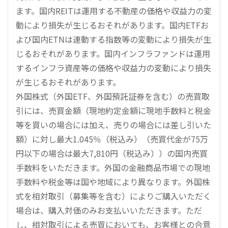
ます。国内REITは運用する不動産の価格や収益力の変
動により損失が生じるおそれがあります。国内ETFお
よび国内ETNは連動する指数等の変動により損失が生
じるおそれがあります。国内インフラファンドは運用
するインフラ資産等の価格や収益力の変動により損失
が生じるおそれがあります。
外国株式（外国ETF、外国預託証券を含む）の売買取
引には、売買金額（現地約定金額に現地手数料と税金
等を買いの場合には加え、売りの場合には差し引いた
額）に対し最大1.045％（税込み）（売買代金が75万
円以下の場合は最大7,810円（税込み））の国内売買
手数料をいただきます。外国の金融商品市場での現地
手数料や税金等は国や地域により異なります。外国株
式を相対取引（募集等を含む）によりご購入いただく
場合は、購入対価のみお支払いいただきます。ただ
し、相対取引による売買においても、お客様との合意