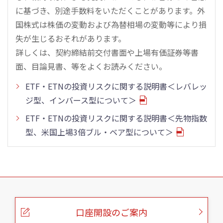
に基づき、別途手数料をいただくことがあります。外
国株式は株価の変動および為替相場の変動等により損
失が生じるおそれがあります。
詳しくは、契約締結前交付書面や上場有価証券等書
面、目論見書、等をよくお読みください。
ETF・ETNの投資リスクに関する説明書＜レバレッ
ジ型、インバース型について＞
ETF・ETNの投資リスクに関する説明書＜先物指数
型、米国上場3倍ブル・ベア型について＞
こ
の
ペ
ー
口座開設のご案内
ジ
の