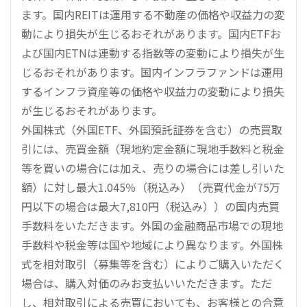
ます。国内REITは運用する不動産の価格や収益力の変
動により損失が生じるおそれがあります。国内ETFお
よび国内ETNは連動する指数等の変動により損失が生
じるおそれがあります。国内インフラファンドは運用
するインフラ資産等の価格や収益力の変動により損失
が生じるおそれがあります。
外国株式（外国ETF、外国預託証券を含む）の売買取
引には、売買金額（現地約定金額に現地手数料と税金
等を買いの場合には加え、売りの場合には差し引いた
額）に対し最大1.045％（税込み）（売買代金が75万
円以下の場合は最大7,810円（税込み））の国内売買
手数料をいただきます。外国の金融商品市場での現地
手数料や税金等は国や地域により異なります。外国株
式を相対取引（募集等を含む）によりご購入いただく
場合は、購入対価のみお支払いいただきます。ただ
し、相対取引による売買においても、お客様との合意