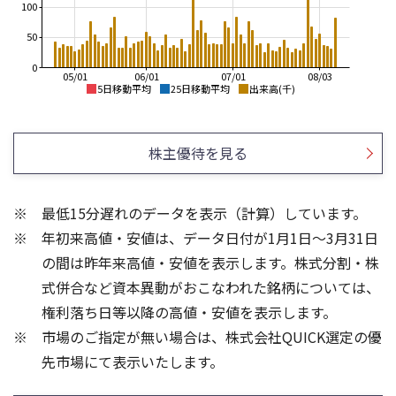
100
50
0
05/01
06/01
07/01
08/03
5日移動平均
25日移動平均
出来高(千)
1,250
2,200
2,000
1,200
株主優待を見る
1,800
1,150
1,600
1,100
1,400
最低15分遅れのデータを表示（計算）しています。
1,050
1,200
年初来高値・安値は、データ日付が1月1日～3月31日
1,000
1,000
950
800
の間は昨年来高値・安値を表示します。株式分割・株
150
1,500
式併合など資本異動がおこなわれた銘柄については、
100
1,000
権利落ち日等以降の高値・安値を表示します。
50
500
市場のご指定が無い場合は、株式会社QUICK選定の優
先市場にて表示いたします。
0
0
25/04
21/01
25/06
22/01
25/08
25/10
23/01
25/12
24/01
26/02
25/01
26/04
26/06
26/01
26/08
5ヶ月移動平均
13週移動平均
26週移動平均
25ヶ月移動平均
出来高(千)
出来高(千)