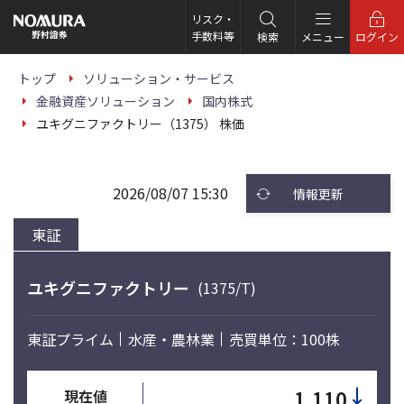
こ
の
リスク・
ペ
手数料等
検索
メニュー
ログイン
ー
ジ
の
トップ
ソリューション・サービス
本
金融資産ソリューション
国内株式
文
へ
ユキグニファクトリー（1375） 株価
2026/08/07 15:30
情報更新
東証
ユキグニファクトリー
(1375/T)
東証プライム
水産・農林業
売買単位：100株
↓
1,110
現在値