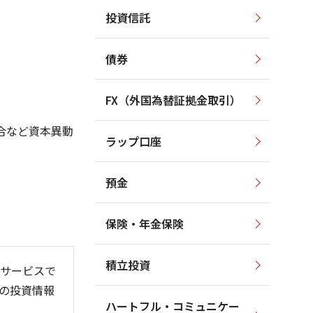
投資信託
2,200
2,300
2,200
2,100
2,100
債券
2,000
2,000
1,900
1,900
FX（外国為替証拠金取引）
1,800
1,800
1,700
1,700
合など資本異動
ラップ口座
1,600
1,600
預金
保険・年金保険
6/06
26/01
26/08
積立投資
サービスで
の投資情報
ハートフル・コミュニケー