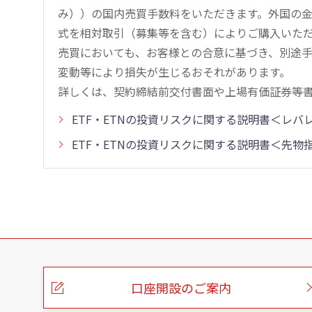
み））の国内売買手数料をいただきます。外国の
式を相対取引（募集等を含む）によりご購入いた
売買においても、お客様との合意に基づき、別途
変動等により損失が生じるおそれがあります。
詳しくは、契約締結前交付書面や上場有価証券等
ETF・ETNの投資リスクに関する説明書＜レ
ETF・ETNの投資リスクに関する説明書＜先
こ
の
ペ
ー
口座開設のご案内
ジ
の
本