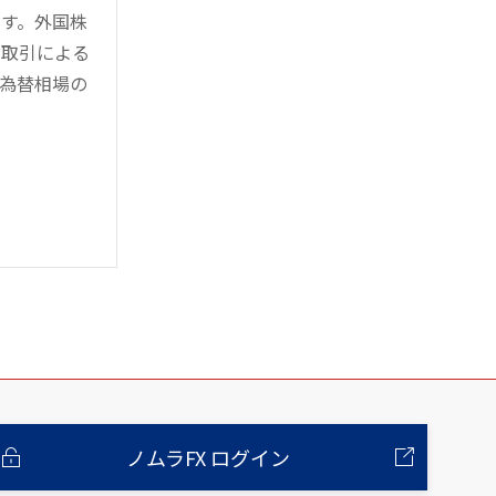
す。外国株
対取引による
為替相場の
ノムラFX ログイン