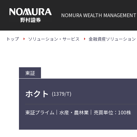
こ
の
ペ
NOMURA
WEALTH MANAGEMENT
ー
ジ
の
本
文
トップ
ソリューション・サービス
金融資産ソリューション
へ
東証
ホクト
(1379/T)
東証プライム
水産・農林業
売買単位：100株