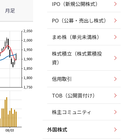
IPO（新規公開株式）
月足
PO（公募・売出し株式）
2,050
まめ株（単元未満株）
2,000
1,950
株式積立（株式累積投
1,900
資）
1,850
1,800
信用取引
1,750
TOB（公開買付け）
株主コミュニティ
外国株式
08/03