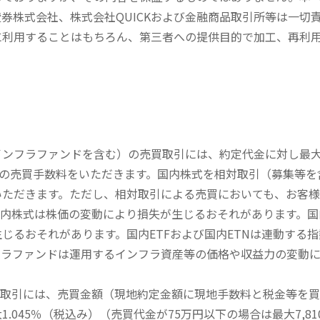
券株式会社、株式会社QUICKおよび金融商品取引所等は一切
に利用することはもちろん、第三者への提供目的で加工、再利
内インフラファンドを含む）の売買取引には、約定代金に対し最大1
））の売買手数料をいただきます。国内株式を相対取引（募集等
いただきます。ただし、相対取引による売買においても、お客
内株式は株価の変動により損失が生じるおそれがあります。国内
じるおそれがあります。国内ETFおよび国内ETNは連動する
フラファンドは運用するインフラ資産等の価格や収益力の変動
買取引には、売買金額（現地約定金額に現地手数料と税金等を
045％（税込み）（売買代金が75万円以下の場合は最大7,81