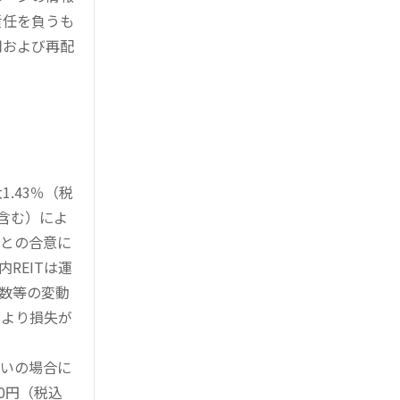
責任を負うも
用および再配
.43％（税
を含む）によ
様との合意に
REITは運
指数等の変動
により損失が
買いの場合に
0円（税込