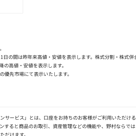
。
31日の間は昨年来高値・安値を表示します。株式分割・株式併
降の高値・安値を表示します。
200
150
定の優先市場にて表示いたします。
150
100
100
50
50
0
0
25/04
21/01
25/06
22/01
25/08
25/10
23/01
25/12
24/01
26/02
25/01
26/04
2
5ヶ月移動平均
13週移動平均
25ヶ月移動平均
26週移動平均
出来高(千)
出来高(千)
ンサービス」とは、口座をお持ちのお客様がご利用いただける
ンすると商品のお取引、資産管理などの機能や、野村ならでは
ただけます。