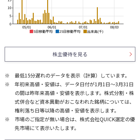
10
5
0
05/01
06/01
07/01
08/03
5日移動平均
25日移動平均
出来高(千)
4,000
7,000
3,500
6,000
株主優待を見る
3,000
5,000
2,500
4,000
最低15分遅れのデータを表示（計算）しています。
2,000
3,000
年初来高値・安値は、データ日付が1月1日～3月31日
1,500
2,000
1,000
1,000
の間は昨年来高値・安値を表示します。株式分割・株
40
400
式併合など資本異動がおこなわれた銘柄については、
30
300
権利落ち日等以降の高値・安値を表示します。
20
200
市場のご指定が無い場合は、株式会社QUICK選定の優
10
100
先市場にて表示いたします。
0
0
25/04
25/06
25/08
25/10
25/12
26/02
25/01
26/04
26/06
26/01
26/08
5ヶ月移動平均
13週移動平均
26週移動平均
25ヶ月移動平均
出来高(千)
出来高(千)