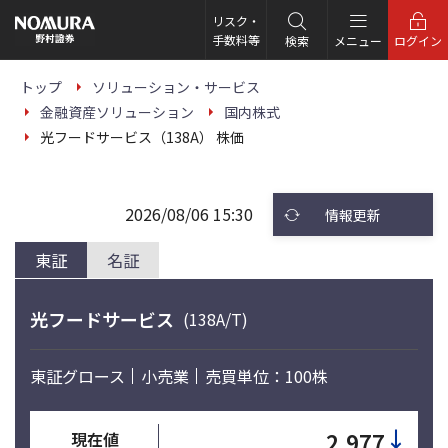
こ
の
リスク・
ペ
手数料等
検索
メニュー
ログイン
ー
ジ
の
トップ
ソリューション・サービス
本
金融資産ソリューション
国内株式
文
へ
光フードサービス（138A） 株価
2026/08/06 15:30
情報更新
東証
名証
光フードサービス
(138A/T)
東証グロース
小売業
売買単位：100株
↓
2,977
現在値