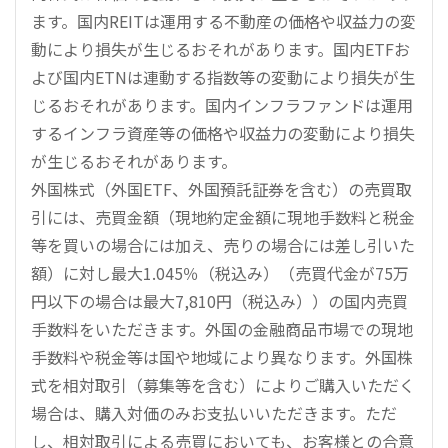
ます。国内REITは運用する不動産の価格や収益力の変
動により損失が生じるおそれがあります。国内ETFお
よび国内ETNは連動する指数等の変動により損失が生
じるおそれがあります。国内インフラファンドは運用
するインフラ資産等の価格や収益力の変動により損失
が生じるおそれがあります。
外国株式（外国ETF、外国預託証券を含む）の売買取
引には、売買金額（現地約定金額に現地手数料と税金
等を買いの場合には加え、売りの場合には差し引いた
額）に対し最大1.045％（税込み）（売買代金が75万
円以下の場合は最大7,810円（税込み））の国内売買
手数料をいただきます。外国の金融商品市場での現地
手数料や税金等は国や地域により異なります。外国株
式を相対取引（募集等を含む）によりご購入いただく
場合は、購入対価のみお支払いいただきます。ただ
し、相対取引による売買においても、お客様との合意