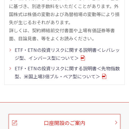
に基づき、別途手数料をいただくことがあります。外
国株式は株価の変動および為替相場の変動等により損
失が生じるおそれがあります。
詳しくは、契約締結前交付書面や上場有価証券等書
面、目論見書、等をよくお読みください。
ETF・ETNの投資リスクに関する説明書＜レバレッ
ジ型、インバース型について＞
ETF・ETNの投資リスクに関する説明書＜先物指数
型、米国上場3倍ブル・ベア型について＞
こ
の
ペ
ー
口座開設のご案内
ジ
の