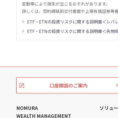
変動等により損失が生じるおそれがあります。
詳しくは、契約締結前交付書面や上場有価証券等
ETF・ETNの投資リスクに関する説明書＜レ
ETF・ETNの投資リスクに関する説明書＜先
こ
の
ペ
ー
口座開設のご案内
ジ
の
本
文
へ
NOMURA
ソリュ
WEALTH MANAGEMENT