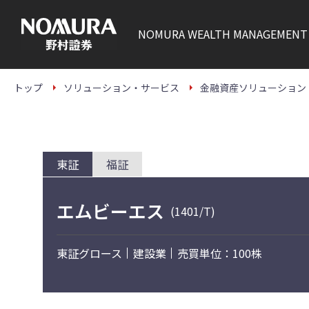
こ
の
ペ
NOMURA
WEALTH MANAGEMENT
ー
ジ
の
本
文
トップ
ソリューション・サービス
金融資産ソリューション
へ
東証
福証
エムビーエス
(1401/T)
東証グロース
建設業
売買単位：100株