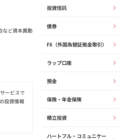
投資信託
2,000
2,000
1,500
債券
1,500
合など資本異動
1,000
FX（外国為替証拠金取引）
1,000
500
ラップ口座
500
0
預金
サービスで
保険・年金保険
の投資情報
6/06
26/01
26/08
積立投資
ハートフル・コミュニケー