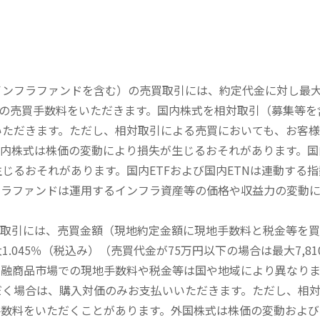
内インフラファンドを含む）の売買取引には、約定代金に対し最大1
））の売買手数料をいただきます。国内株式を相対取引（募集等
いただきます。ただし、相対取引による売買においても、お客
内株式は株価の変動により損失が生じるおそれがあります。国内
じるおそれがあります。国内ETFおよび国内ETNは連動する
フラファンドは運用するインフラ資産等の価格や収益力の変動
買取引には、売買金額（現地約定金額に現地手数料と税金等を
045％（税込み）（売買代金が75万円以下の場合は最大7,81
金融商品市場での現地手数料や税金等は国や地域により異なりま
だく場合は、購入対価のみお支払いいただきます。ただし、相
手数料をいただくことがあります。外国株式は株価の変動および