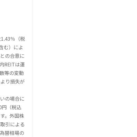
.43％（税
を含む）によ
様との合意に
REITは運
指数等の変動
により損失が
買いの場合に
0円（税込
す。外国株
対取引による
為替相場の