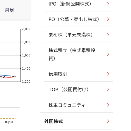
IPO（新規公開株式）
月足
PO（公募・売出し株式）
2,000
まめ株（単元未満株）
1,800
株式積立（株式累積投
1,600
資）
1,400
信用取引
1,200
TOB（公開買付け）
株主コミュニティ
外国株式
08/03