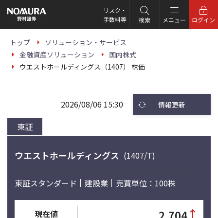
こ
の
リスク・
ペ
手数料等
検索
メニュー
ログイン
ー
ジ
の
トップ
ソリューション・サービス
本
金融資産ソリューション
国内株式
文
へ
ウエストホールディングス（1407） 株価
2026/08/06 15:30
情報更新
東証
ウエストホールディングス
(1407/T)
東証スタンダード
建設業
売買単位：100株
↑
2,704
現在値