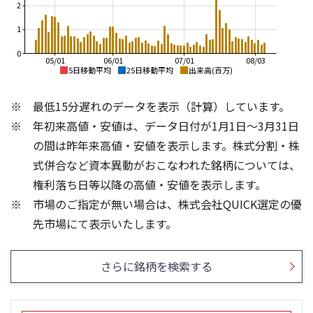
2
1
0
05/01
06/01
07/01
08/03
5日移動平均
25日移動平均
出来高(百万)
3,500
7,000
最低15分遅れのデータを表示（計算）しています。
6,000
3,000
年初来高値・安値は、データ日付が1月1日～3月31日
5,000
2,500
の間は昨年来高値・安値を表示します。株式分割・株
4,000
2,000
式併合など資本異動がおこなわれた銘柄については、
3,000
権利落ち日等以降の高値・安値を表示します。
1,500
2,000
市場のご指定が無い場合は、株式会社QUICK選定の優
1,000
1,000
2,000
1,000
先市場にて表示いたします。
1,500
1,000
500
さらに銘柄を検索する
500
0
0
25/04
21/01
25/06
22/01
25/08
25/10
23/01
25/12
24/01
26/02
25/01
26/04
26/06
26/01
26/08
5ヶ月移動平均
13週移動平均
25ヶ月移動平均
26週移動平均
出来高(千)
出来高(千)