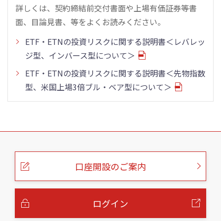
詳しくは、契約締結前交付書面や上場有価証券等書
面、目論見書、等をよくお読みください。
ETF・ETNの投資リスクに関する説明書＜レバレッ
ジ型、インバース型について＞
ETF・ETNの投資リスクに関する説明書＜先物指数
型、米国上場3倍ブル・ベア型について＞
こ
の
ペ
ー
口座開設のご案内
ジ
の
本
文
へ
ログイン