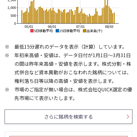
1,000
500
0
05/01
06/01
07/01
08/03
5日移動平均
25日移動平均
出来高(千)
1,600
1,800
最低15分遅れのデータを表示（計算）しています。
1,700
1,500
1,600
年初来高値・安値は、データ日付が1月1日～3月31日
1,500
1,400
の間は昨年来高値・安値を表示します。株式分割・株
1,400
1,300
式併合など資本異動がおこなわれた銘柄については、
1,300
1,200
権利落ち日等以降の高値・安値を表示します。
1,200
1,100
市場のご指定が無い場合は、株式会社QUICK選定の優
1,100
1,000
3
1,500
先市場にて表示いたします。
2
1,000
1
500
さらに銘柄を検索する
0
0
25/04
21/01
25/06
25/08
22/01
25/10
23/01
25/12
24/01
26/02
25/01
26/04
26/06
26/01
26/08
13週移動平均
5ヶ月移動平均
26週移動平均
25ヶ月移動平均
出来高(百万)
出来高(千)