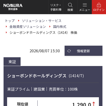
こ
の
リスク・
ペ
手数料等
検索
メニュー
ログイン
ー
ジ
の
トップ
ソリューション・サービス
本
金融資産ソリューション
国内株式
文
へ
ショーボンドホールディングス（1414） 株価
2026/08/07 15:30
情報更新
東証
ショーボンドホールディングス
(1414/T)
東証プライム
建設業
売買単位：100株
↑
1,290.0
現在値