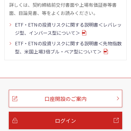
詳しくは、契約締結前交付書面や上場有価証券等書
面、目論見書、等をよくお読みください。
ETF・ETNの投資リスクに関する説明書＜レバレッ
ジ型、インバース型について＞
ETF・ETNの投資リスクに関する説明書＜先物指数
型、米国上場3倍ブル・ベア型について＞
こ
の
ペ
ー
口座開設のご案内
ジ
の
本
文
へ
ログイン