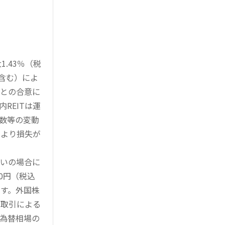
.43％（税
を含む）によ
様との合意に
REITは運
指数等の変動
により損失が
買いの場合に
0円（税込
す。外国株
対取引による
為替相場の