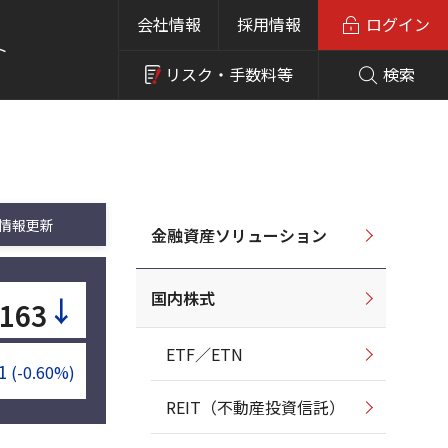
会社情報
採用情報
ログイン
ト
リスク・
手数料等
検索
情報更新
金融資産ソリューション
国内株式
↓
163
ETF／ETN
1
(-0.60%)
REIT（不動産投資信託）