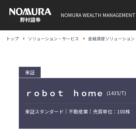
こ
の
ペ
NOMURA
WEALTH MANAGEMENT
ー
ジ
の
本
文
トップ
ソリューション・サービス
金融資産ソリューション
へ
東証
ｒｏｂｏｔ ｈｏｍｅ
(1435/T)
東証スタンダード
不動産業
売買単位：100株