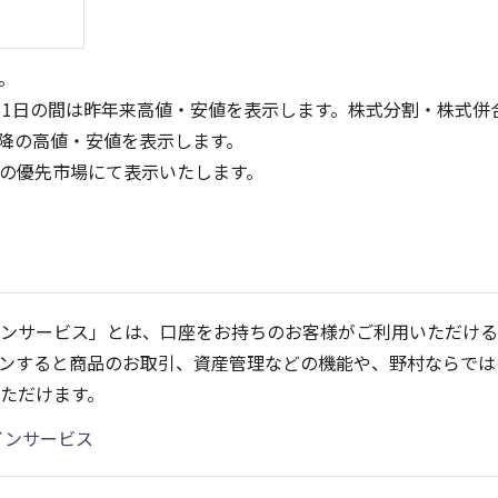
。
31日の間は昨年来高値・安値を表示します。株式分割・株式併
降の高値・安値を表示します。
定の優先市場にて表示いたします。
8
3
6
2
4
ンサービス」とは、口座をお持ちのお客様がご利用いただける
1
2
ンすると商品のお取引、資産管理などの機能や、野村ならでは
0
0
25/04
21/01
25/06
22/01
25/08
25/10
23/01
25/12
24/01
26/02
25/01
26/04
ただけます。
5ヶ月移動平均
13週移動平均
25ヶ月移動平均
26週移動平均
出来高(百万)
出来高(百万
インサービス