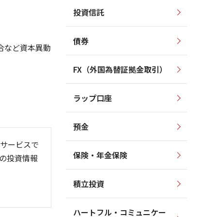
投資信託
300
350
300
250
債券
合など資本異動
250
200
200
FX（外国為替証拠金取引）
150
150
ラップ口座
100
100
預金
サービスで
保険・年金保険
の投資情報
26/06
26/01
26/08
)
積立投資
ハートフル・コミュニケー