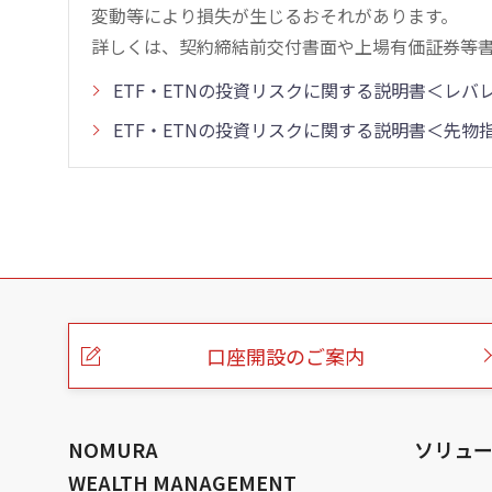
変動等により損失が生じるおそれがあります。
詳しくは、契約締結前交付書面や上場有価証券等
ETF・ETNの投資リスクに関する説明書＜レ
ETF・ETNの投資リスクに関する説明書＜先
こ
の
ペ
ー
口座開設のご案内
ジ
の
本
文
へ
NOMURA
ソリュ
WEALTH MANAGEMENT