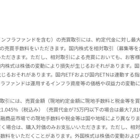
内インフラファンドを含む）の売買取引には、約定代金に対し最大1
））の売買手数料をいただきます。国内株式を相対取引（募集等
いただきます。ただし、相対取引による売買においても、お客
内株式は株価の変動により損失が生じるおそれがあります。国内
じるおそれがあります。国内ETFおよび国内ETNは連動する
フラファンドは運用するインフラ資産等の価格や収益力の変動
買取引には、売買金額（現地約定金額に現地手数料と税金等を
045％（税込み）（売買代金が75万円以下の場合は最大7,81
金融商品市場での現地手数料や税金等は国や地域により異なりま
だく場合は、購入対価のみお支払いいただきます。ただし、相
手数料をいただくことがあります。外国株式は株価の変動および