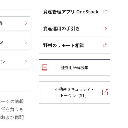
資産管理アプリ OneStock
券
資産運用の手引き
SA
野村のリモート相談
ーン
証券用語解説集
不動産セキュリティ・
トークン（ST）
ページの情報
責任を負うも
用および再配