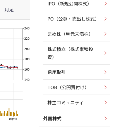
IPO（新規公開株式）
月足
PO（公募・売出し株式）
240
まめ株（単元未満株）
220
株式積立（株式累積投
200
資）
180
160
信用取引
140
TOB（公開買付け）
株主コミュニティ
外国株式
08/03