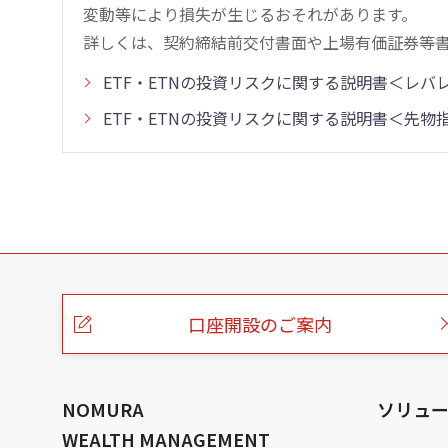
変動等により損失が生じるおそれがあります。
詳しくは、契約締結前交付書面や上場有価証券等
ETF・ETNの投資リスクに関する説明書＜レ
ETF・ETNの投資リスクに関する説明書＜先
こ
の
ペ
ー
口座開設のご案内
ジ
の
本
文
へ
NOMURA
ソリュ
WEALTH MANAGEMENT