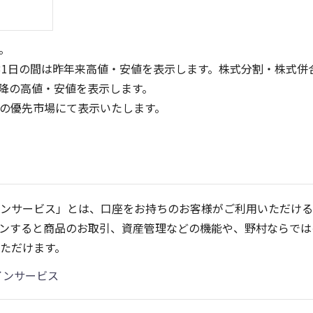
。
31日の間は昨年来高値・安値を表示します。株式分割・株式併
降の高値・安値を表示します。
定の優先市場にて表示いたします。
1,500
1,500
1,000
1,000
ンサービス」とは、口座をお持ちのお客様がご利用いただける
500
500
ンすると商品のお取引、資産管理などの機能や、野村ならでは
0
0
25/04
21/01
25/06
22/01
25/08
25/10
23/01
25/12
24/01
26/02
25/01
26/04
ただけます。
5ヶ月移動平均
13週移動平均
25ヶ月移動平均
26週移動平均
出来高(千)
出来高(千
インサービス