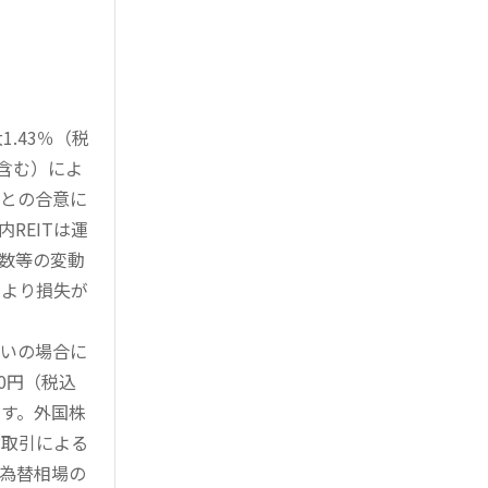
.43％（税
を含む）によ
様との合意に
REITは運
指数等の変動
により損失が
買いの場合に
0円（税込
す。外国株
対取引による
為替相場の