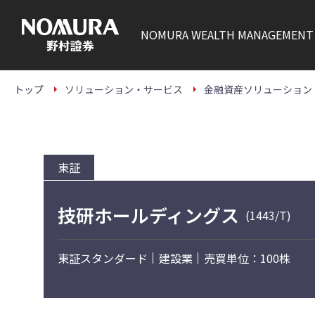
こ
の
ペ
NOMURA
WEALTH MANAGEMENT
ー
ジ
の
本
文
トップ
ソリューション・サービス
金融資産ソリューション
へ
東証
技研ホールディングス
(1443/T)
東証スタンダード
建設業
売買単位：100株