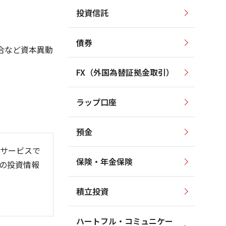
投資信託
400
400
350
350
債券
合など資本異動
300
300
250
250
FX（外国為替証拠金取引）
200
200
ラップ口座
150
150
預金
サービスで
保険・年金保険
の投資情報
26/06
26/01
26/08
)
積立投資
ハートフル・コミュニケー