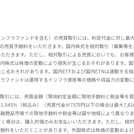
内インフラファンドを含む）の売買取引には、約定代金に対し最大1
））の売買手数料をいただきます。国内株式を相対取引（募集等
いただきます。ただし、相対取引による売買においても、お客
内株式は株価の変動により損失が生じるおそれがあります。国内
じるおそれがあります。国内ETFおよび国内ETNは連動する
フラファンドは運用するインフラ資産等の価格や収益力の変動
買取引には、売買金額（現地約定金額に現地手数料と税金等を
045％（税込み）（売買代金が75万円以下の場合は最大7,81
金融商品市場での現地手数料や税金等は国や地域により異なりま
だく場合は、購入対価のみお支払いいただきます。ただし、相
手数料をいただくことがあります。外国株式は株価の変動および