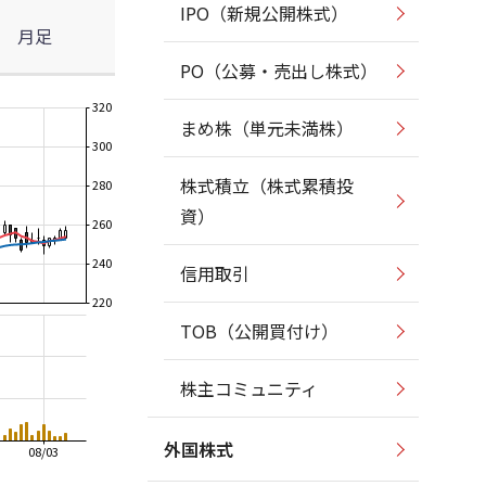
IPO（新規公開株式）
月足
PO（公募・売出し株式）
320
まめ株（単元未満株）
300
株式積立（株式累積投
280
資）
260
240
信用取引
220
TOB（公開買付け）
株主コミュニティ
外国株式
08/03