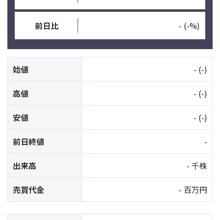
前日比
-
(-%)
始値
-
(-)
高値
-
(-)
安値
-
(-)
前日終値
-
出来高
- 千株
売買代金
- 百万円