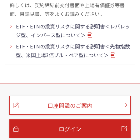
詳しくは、契約締結前交付書面や上場有価証券等書
面、目論見書、等をよくお読みください。
ETF・ETNの投資リスクに関する説明書＜レバレッ
ジ型、インバース型について＞
ETF・ETNの投資リスクに関する説明書＜先物指数
型、米国上場3倍ブル・ベア型について＞
こ
の
ペ
ー
口座開設のご案内
ジ
の
本
文
へ
ログイン