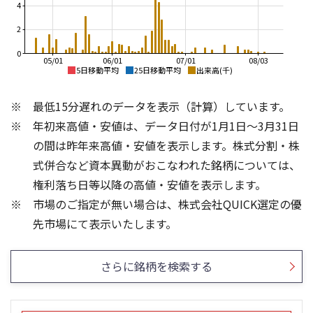
4
2
0
05/01
06/01
07/01
08/03
5日移動平均
25日移動平均
出来高(千)
400
700
最低15分遅れのデータを表示（計算）しています。
600
350
年初来高値・安値は、データ日付が1月1日～3月31日
500
300
の間は昨年来高値・安値を表示します。株式分割・株
400
250
式併合など資本異動がおこなわれた銘柄については、
300
権利落ち日等以降の高値・安値を表示します。
200
200
市場のご指定が無い場合は、株式会社QUICK選定の優
150
100
15
6
先市場にて表示いたします。
10
4
2
5
さらに銘柄を検索する
0
0
25/04
21/01
25/06
22/01
25/08
23/01
25/10
25/12
24/01
26/02
25/01
26/04
26/06
26/01
26/08
5ヶ月移動平均
13週移動平均
25ヶ月移動平均
26週移動平均
出来高(千)
出来高(千)