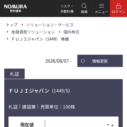
こ
の
リスク・
ペ
手数料等
検索
メニュー
ログイン
ー
ジ
の
トップ
ソリューション・サービス
本
金融資産ソリューション
国内株式
文
へ
ＦＵＪＩジャパン（1449） 株価
2026/08/07 -
情報更新
札証
ＦＵＪＩジャパン
(1449/S)
札証
建設業
売買単位：100株
-
・
現在値