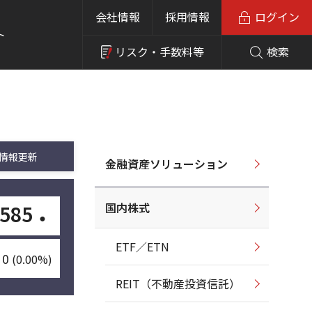
会社情報
採用情報
ログイン
ト
リスク・
手数料等
検索
情報更新
金融資産ソリューション
国内株式
585
・
ETF／ETN
0
(0.00%)
REIT（不動産投資信託）