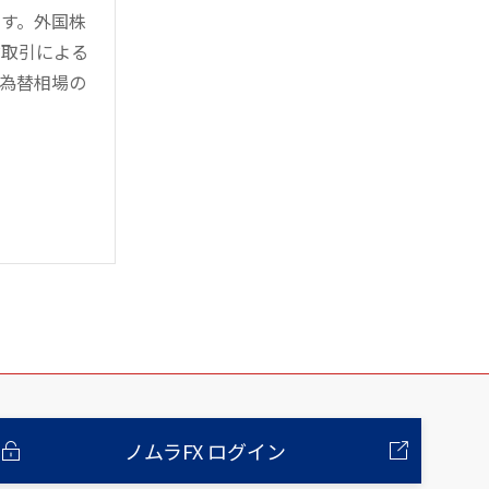
す。外国株
対取引による
為替相場の
ノムラFX ログイン