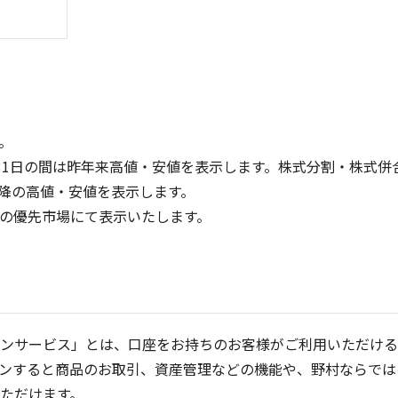
。
31日の間は昨年来高値・安値を表示します。株式分割・株式併
降の高値・安値を表示します。
8
6
定の優先市場にて表示いたします。
6
4
4
2
2
0
0
25/04
21/01
25/06
22/01
25/08
25/10
23/01
25/12
24/01
26/02
25/01
26/04
5ヶ月移動平均
13週移動平均
25ヶ月移動平均
26週移動平均
出来高(千)
出来高(千)
ンサービス」とは、口座をお持ちのお客様がご利用いただける
ンすると商品のお取引、資産管理などの機能や、野村ならでは
ただけます。