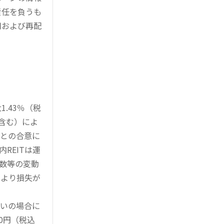
責任を負うも
用および再配
.43％（税
を含む）によ
様との合意に
REITは運
指数等の変動
により損失が
買いの場合に
0円（税込