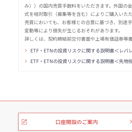
み））の国内売買手数料をいただきます。外国の
式を相対取引（募集等を含む）によりご購入いた
売買においても、お客様との合意に基づき、別途
変動等により損失が生じるおそれがあります。
詳しくは、契約締結前交付書面や上場有価証券等
ETF・ETNの投資リスクに関する説明書＜レ
ETF・ETNの投資リスクに関する説明書＜先
こ
の
ペ
ー
口座開設のご案内
ジ
の
本