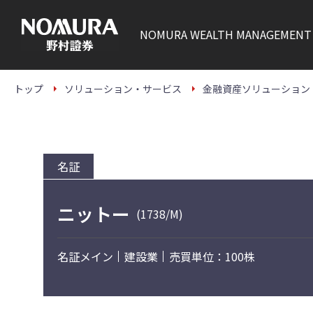
こ
の
ペ
NOMURA
WEALTH MANAGEMENT
ー
ジ
の
本
文
トップ
ソリューション・サービス
金融資産ソリューション
へ
名証
ニットー
(1738/M)
名証メイン
建設業
売買単位：100株