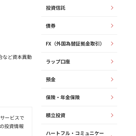
投資信託
700
700
650
650
600
債券
600
550
500
550
FX（外国為替証拠金取引）
450
500
400
合など資本異動
ラップ口座
450
350
預金
保険・年金保険
26/06
26/01
26/08
積立投資
サービスで
の投資情報
ハートフル・コミュニケー