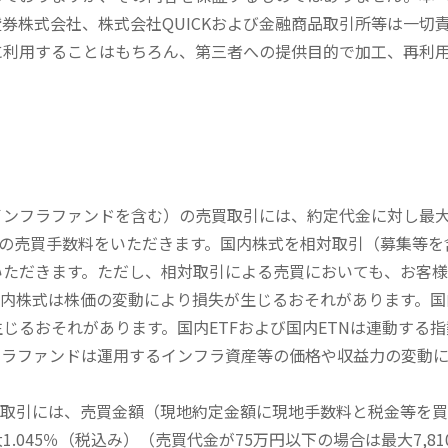
券株式会社、株式会社QUICKおよび金融商品取引所等は一切
に利用することはもちろん、第三者への提供目的で加工、再利
内インフラファンドを含む）の売買取引には、約定代金に対し最大1
））の売買手数料をいただきます。国内株式を相対取引（募集等
いただきます。ただし、相対取引による売買においても、お客
内株式は株価の変動により損失が生じるおそれがあります。国内
じるおそれがあります。国内ETFおよび国内ETNは連動する
フラファンドは運用するインフラ資産等の価格や収益力の変動
買取引には、売買金額（現地約定金額に現地手数料と税金等を
045％（税込み）（売買代金が75万円以下の場合は最大7,81