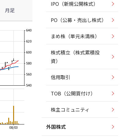
IPO（新規公開株式）
月足
PO（公募・売出し株式）
640
まめ株（単元未満株）
620
株式積立（株式累積投
600
資）
580
560
信用取引
540
TOB（公開買付け）
株主コミュニティ
外国株式
08/03