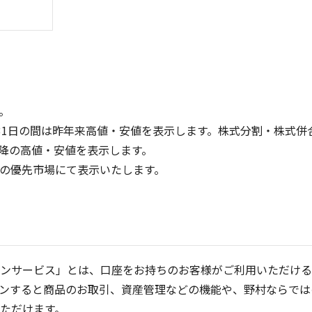
。
31日の間は昨年来高値・安値を表示します。株式分割・株式併
降の高値・安値を表示します。
15
10
定の優先市場にて表示いたします。
10
5
5
0
0
25/04
21/01
25/06
22/01
25/08
25/10
23/01
25/12
24/01
26/02
25/01
26/04
26
5ヶ月移動平均
13週移動平均
25ヶ月移動平均
26週移動平均
出来高(百万)
出来高(百万)
ンサービス」とは、口座をお持ちのお客様がご利用いただける
ンすると商品のお取引、資産管理などの機能や、野村ならでは
ただけます。