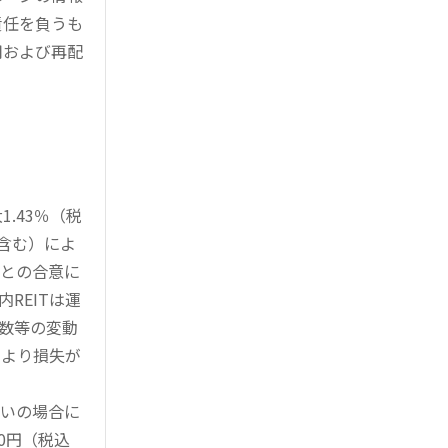
責任を負うも
用および再配
.43％（税
を含む）によ
様との合意に
REITは運
指数等の変動
により損失が
買いの場合に
0円（税込