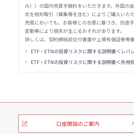
み））の国内売買手数料をいただきます。外国の
式を相対取引（募集等を含む）によりご購入いた
売買においても、お客様との合意に基づき、別途
変動等により損失が生じるおそれがあります。
詳しくは、契約締結前交付書面や上場有価証券等
ETF・ETNの投資リスクに関する説明書＜レ
ETF・ETNの投資リスクに関する説明書＜先
こ
の
ペ
ー
口座開設のご案内
ジ
の
本