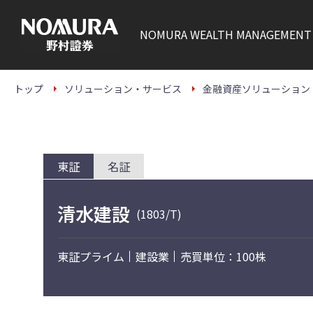
こ
の
ペ
NOMURA
WEALTH MANAGEMENT
ー
ジ
の
本
文
トップ
ソリューション・サービス
金融資産ソリューション
へ
東証
名証
清水建設
(1803/T)
東証プライム
建設業
売買単位：100株