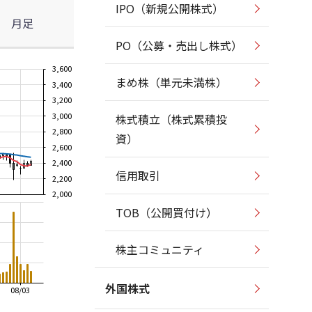
IPO（新規公開株式）
月足
PO（公募・売出し株式）
3,600
まめ株（単元未満株）
3,400
3,200
3,000
株式積立（株式累積投
2,800
資）
2,600
2,400
信用取引
2,200
2,000
TOB（公開買付け）
株主コミュニティ
外国株式
08/03