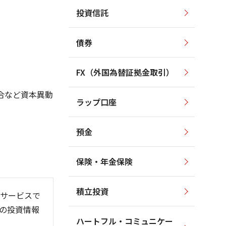
投資信託
4,000
4,000
3,500
3,500
3,000
債券
3,000
2,500
2,500
2,000
FX（外国為替証拠金取引）
2,000
1,500
1,500
1,000
合など資本異動
ラップ口座
1,000
500
預金
保険・年金保険
/06
26/01
26/08
積立投資
サービスで
の投資情報
ハートフル・コミュニケー