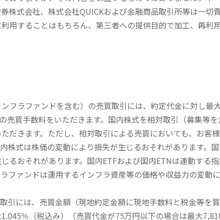
券株式会社、株式会社QUICKおよび金融商品取引所等は一切
に利用することはもちろん、第三者への提供目的で加工、再利
内インフラファンドを含む）の売買取引には、約定代金に対し最大1
））の売買手数料をいただきます。国内株式を相対取引（募集等
いただきます。ただし、相対取引による売買においても、お客
内株式は株価の変動により損失が生じるおそれがあります。国内
じるおそれがあります。国内ETFおよび国内ETNは連動する
フラファンドは運用するインフラ資産等の価格や収益力の変動
買取引には、売買金額（現地約定金額に現地手数料と税金等を
045％（税込み）（売買代金が75万円以下の場合は最大7,81