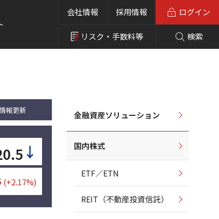
会社情報
採用情報
ログイン
ト
リスク・
手数料等
検索
情報更新
金融資産ソリューション
国内株式
↓
20.5
ETF／ETN
5
(+2.17%)
REIT（不動産投資信託）