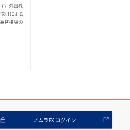
す。外国株
対取引による
為替相場の
ノムラFX ログイン