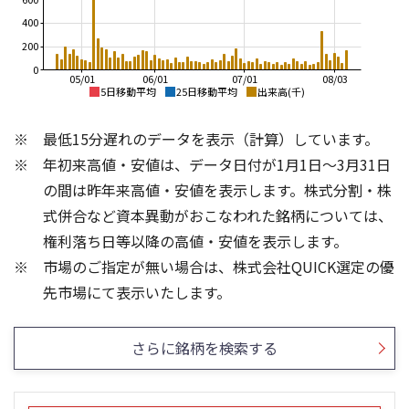
400
200
0
05/01
06/01
07/01
08/03
5日移動平均
25日移動平均
出来高(千)
4,500
4,500
最低15分遅れのデータを表示（計算）しています。
4,000
4,000
年初来高値・安値は、データ日付が1月1日～3月31日
3,500
3,500
3,000
の間は昨年来高値・安値を表示します。株式分割・株
3,000
2,500
式併合など資本異動がおこなわれた銘柄については、
2,500
2,000
権利落ち日等以降の高値・安値を表示します。
2,000
1,500
市場のご指定が無い場合は、株式会社QUICK選定の優
1,500
1,000
300
300
先市場にて表示いたします。
200
200
100
100
さらに銘柄を検索する
0
0
25/04
21/01
25/06
22/01
25/08
25/10
23/01
25/12
24/01
26/02
25/01
26/04
26/06
26/01
26/08
5ヶ月移動平均
13週移動平均
25ヶ月移動平均
26週移動平均
出来高(千)
出来高(千)