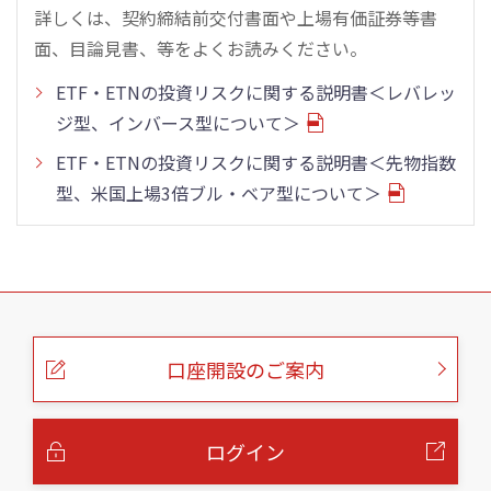
詳しくは、契約締結前交付書面や上場有価証券等書
面、目論見書、等をよくお読みください。
ETF・ETNの投資リスクに関する説明書＜レバレッ
ジ型、インバース型について＞
ETF・ETNの投資リスクに関する説明書＜先物指数
型、米国上場3倍ブル・ベア型について＞
こ
の
ペ
ー
口座開設のご案内
ジ
の
本
文
へ
ログイン