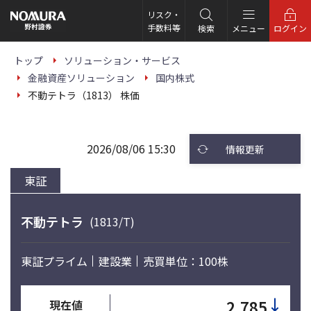
こ
の
リスク・
ペ
手数料等
検索
メニュー
ログイン
ー
ジ
の
トップ
ソリューション・サービス
本
金融資産ソリューション
国内株式
文
へ
不動テトラ（1813） 株価
2026/08/06 15:30
情報更新
東証
不動テトラ
(1813/T)
東証プライム
建設業
売買単位：100株
↓
2,785
現在値