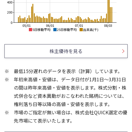
400
200
0
05/01
06/01
07/01
08/03
5日移動平均
25日移動平均
出来高(千)
2,400
2,500
2,200
株主優待を見る
2,000
2,000
1,800
1,500
最低15分遅れのデータを表示（計算）しています。
1,600
1,000
年初来高値・安値は、データ日付が1月1日～3月31日
1,400
1,200
500
の間は昨年来高値・安値を表示します。株式分割・株
600
600
式併合など資本異動がおこなわれた銘柄については、
400
400
権利落ち日等以降の高値・安値を表示します。
200
200
市場のご指定が無い場合は、株式会社QUICK選定の優
先市場にて表示いたします。
0
0
25/04
21/01
25/06
22/01
25/08
25/10
23/01
25/12
24/01
26/02
25/01
26/04
26/06
26/01
26/08
5ヶ月移動平均
13週移動平均
25ヶ月移動平均
26週移動平均
出来高(千)
出来高(千)