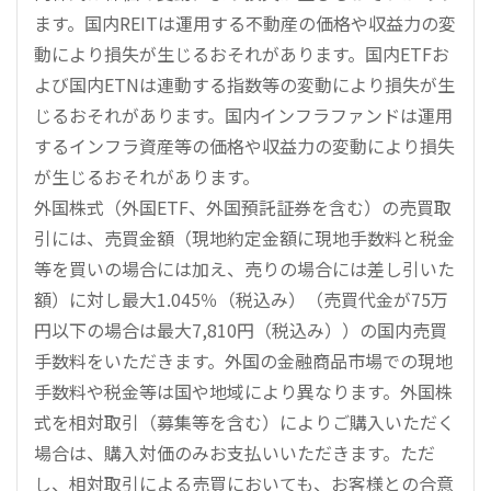
ます。国内REITは運用する不動産の価格や収益力の変
動により損失が生じるおそれがあります。国内ETFお
よび国内ETNは連動する指数等の変動により損失が生
じるおそれがあります。国内インフラファンドは運用
するインフラ資産等の価格や収益力の変動により損失
が生じるおそれがあります。
外国株式（外国ETF、外国預託証券を含む）の売買取
引には、売買金額（現地約定金額に現地手数料と税金
等を買いの場合には加え、売りの場合には差し引いた
額）に対し最大1.045％（税込み）（売買代金が75万
円以下の場合は最大7,810円（税込み））の国内売買
手数料をいただきます。外国の金融商品市場での現地
手数料や税金等は国や地域により異なります。外国株
式を相対取引（募集等を含む）によりご購入いただく
場合は、購入対価のみお支払いいただきます。ただ
し、相対取引による売買においても、お客様との合意