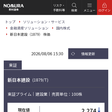
こ
の
リスク・
ペ
手数料等
検索
メニュー
ログイン
ー
ジ
の
トップ
ソリューション・サービス
本
金融資産ソリューション
国内株式
文
へ
新日本建設（1879） 株価
2026/08/06 15:30
情報更新
東証
新日本建設
(1879/T)
東証プライム
建設業
売買単位：100株
↓
2,274
現在値