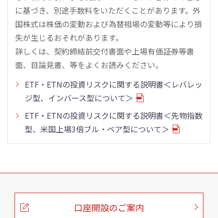
に基づき、別途手数料をいただくことがあります。外
国株式は株価の変動および為替相場の変動等により損
失が生じるおそれがあります。
詳しくは、契約締結前交付書面や上場有価証券等書
面、目論見書、等をよくお読みください。
ETF・ETNの投資リスクに関する説明書＜レバレッ
ジ型、インバース型について＞
ETF・ETNの投資リスクに関する説明書＜先物指数
型、米国上場3倍ブル・ベア型について＞
こ
の
ペ
ー
口座開設のご案内
ジ
の