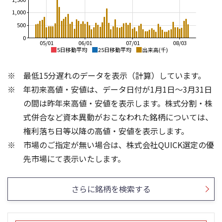
1,000
500
0
05/01
06/01
07/01
08/03
5日移動平均
25日移動平均
出来高(千)
5,000
5,000
最低15分遅れのデータを表示（計算）しています。
4,000
4,000
年初来高値・安値は、データ日付が1月1日～3月31日
3,000
の間は昨年来高値・安値を表示します。株式分割・株
3,000
2,000
式併合など資本異動がおこなわれた銘柄については、
2,000
権利落ち日等以降の高値・安値を表示します。
1,000
市場のご指定が無い場合は、株式会社QUICK選定の優
1,000
0
3
1,500
先市場にて表示いたします。
2
1,000
1
500
さらに銘柄を検索する
0
0
25/04
21/01
25/06
25/08
22/01
25/10
23/01
25/12
24/01
26/02
25/01
26/04
26/06
26/01
26/08
13週移動平均
5ヶ月移動平均
26週移動平均
25ヶ月移動平均
出来高(百万)
出来高(千)