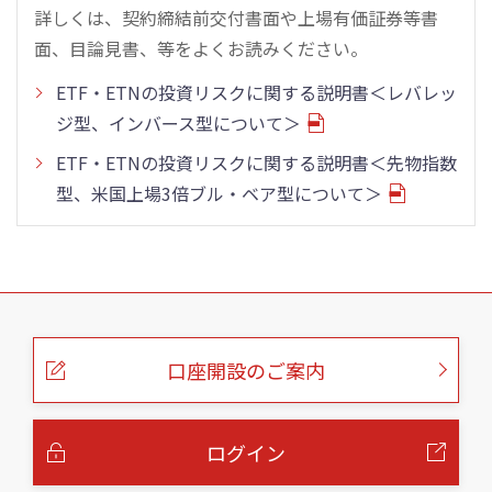
詳しくは、契約締結前交付書面や上場有価証券等書
面、目論見書、等をよくお読みください。
ETF・ETNの投資リスクに関する説明書＜レバレッ
ジ型、インバース型について＞
ETF・ETNの投資リスクに関する説明書＜先物指数
型、米国上場3倍ブル・ベア型について＞
こ
の
ペ
ー
口座開設のご案内
ジ
の
本
文
へ
ログイン