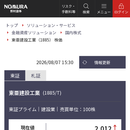
こ
の
リスク・
ペ
手数料等
検索
メニュー
ログイン
ー
ジ
の
トップ
ソリューション・サービス
本
金融資産ソリューション
国内株式
文
へ
東亜建設工業（1885） 株価
2026/08/07 15:30
情報更新
東証
札証
東亜建設工業
(1885/T)
東証プライム
建設業
売買単位：100株
↑
2,012
現在値